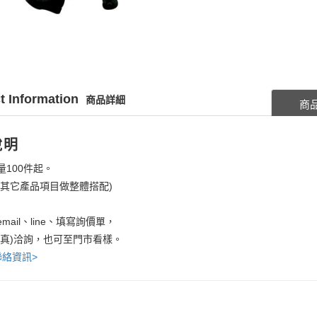
t Information
商品詳細
商
說明
量100件起。
考其它產品項目做整體搭配)
mail、line、填寫詢價單，
傳真)洽詢，也可至門市看樣。
聯絡資訊>