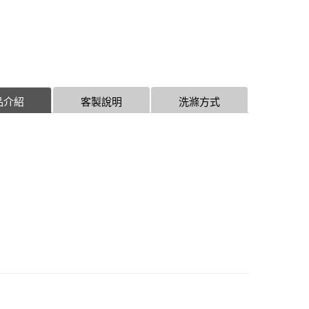
品介紹
客製說明
洗滌方式