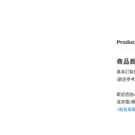
Produc
商品
基本訂製
(歡迎參
歡迎透過e
或來電(
<點我看