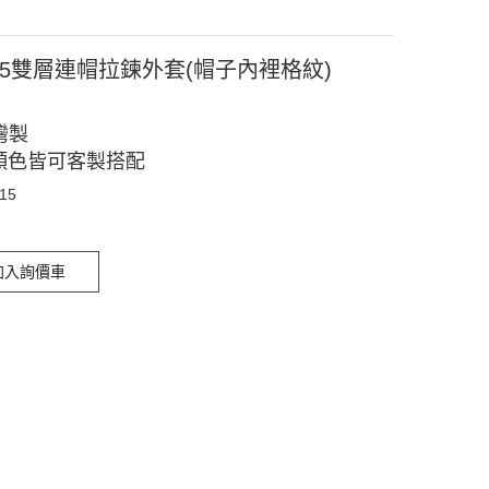
015雙層連帽拉鍊外套(帽子內裡格紋)
灣製
顏色皆可客製搭配
015
加入詢價車