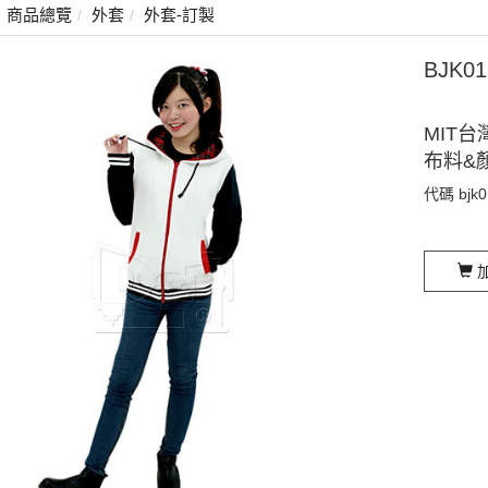
商品總覽
外套
外套-訂製
BJK
MIT台
布料&
代碼
bjk