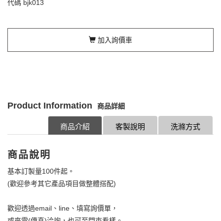
代碼
bjk013
加入詢價車
Product Information
商品詳細
商品介紹
客製說明
洗滌方式
商品說明
基本訂製量100件起。
(歡迎參考其它產品項目做整體搭配)
歡迎透過email、line、填寫詢價單，
或來電(傳真)洽詢，也可至門市看樣。