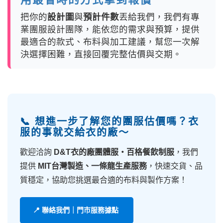
把你的
設計圖
與
預計件數
丟給我們，我們有專
業團服設計團隊，能依您的需求與預算，提供
最適合的款式、布料與加工建議，幫您一次解
決選擇困難，直接回覆完整估價與交期。
📞 想進一步了解您的團服估價嗎？衣
服的事就交給衣的廠～
歡迎洽詢
D&T衣的廠團體服・百格餐飲制服
，我們
提供
MIT台灣製造、一條龍生產服務
，快速交貨、品
質穩定，協助您挑選最合適的布料與製作方案！
📍 聯絡我們｜門市服務據點