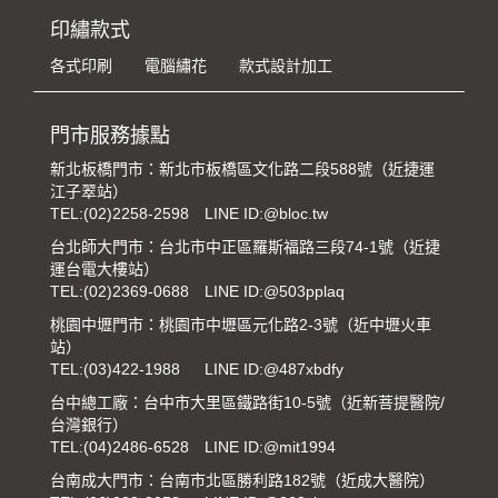
印繡款式
各式印刷
電腦繡花
款式設計加工
門市服務據點
新北板橋門市：新北市板橋區文化路二段588號（近捷運
江子翠站）
TEL:
(02)2258-2598
LINE ID:@bloc.tw
台北師大門市：台北市中正區羅斯福路三段74-1號（近捷
運台電大樓站）
TEL:
(02)2369-0688
LINE ID:@503pplaq
桃園中壢門市：桃園市中壢區元化路2-3號（近中壢火車
站）
TEL:
(03)422-1988
LINE ID:@487xbdfy
台中總工廠：台中市大里區鐵路街10-5號（近新菩提醫院/
台灣銀行）
TEL:
(04)2486-6528
LINE ID:@mit1994
台南成大門市：台南市北區勝利路182號（近成大醫院）