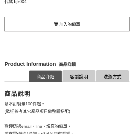
代碼
bjk004
加入詢價車
Product Information
商品詳細
商品介紹
客製說明
洗滌方式
商品說明
基本訂製量100件起。
(歡迎參考其它產品項目做整體搭配)
歡迎透過email、line、填寫詢價單，
或來電(傳真)洽詢，也可至門市看樣。