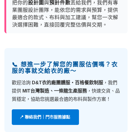
把你的
設計圖
與
預計件數
丟給我們，我們有專
業團服設計團隊，能依您的需求與預算，提供
最適合的款式、布料與加工建議，幫您一次解
決選擇困難，直接回覆完整估價與交期。
📞 想進一步了解您的團服估價嗎？衣
服的事就交給衣的廠～
歡迎洽詢
D&T衣的廠團體服・百格餐飲制服
，我們
提供
MIT台灣製造、一條龍生產服務
，快速交貨、品
質穩定，協助您挑選最合適的布料與製作方案！
📍 聯絡我們｜門市服務據點