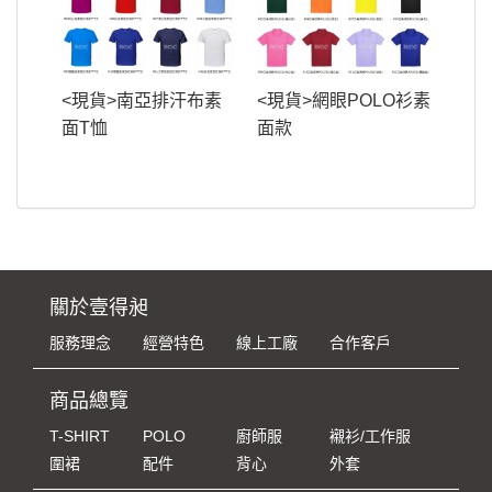
<現貨>南亞排汗布素
<現貨>網眼POLO衫素
面T恤
面款
關於壹得昶
服務理念
經營特色
線上工廠
合作客戶
商品總覽
T-SHIRT
POLO
廚師服
襯衫/工作服
圍裙
配件
背心
外套