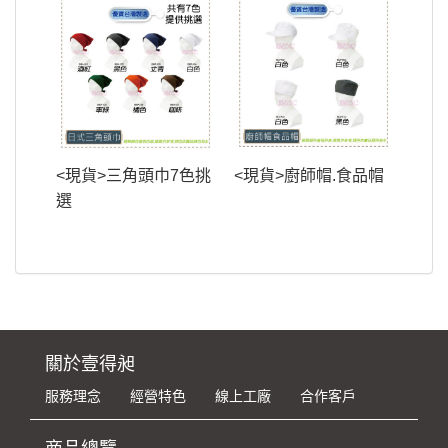
<現貨>三角頭巾7色挑
<現貨>廚師帽.食品帽
選
關於壹得昶
服務理念
經營特色
線上工廠
合作客戶