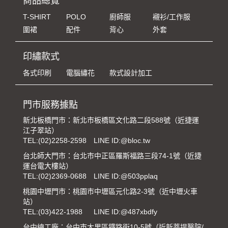
商品總覽
T-SHIRT
POLO
廚師服
襯衫/工作服
圍裙
配件
背心
外套
印繡款式
各式印刷
電腦繡花
款式設計加工
門市服務據點
新北板橋門市：新北市板橋區文化路二段588號（近捷運
江子翠站）
TEL:
(02)2258-2598
LINE ID:@bloc.tw
台北師大門市：台北市中正區羅斯福路三段74-1號（近捷
運台電大樓站）
TEL:
(02)2369-0688
LINE ID:@503pplaq
桃園中壢門市：桃園市中壢區元化路2-3號（近中壢火車
站）
TEL:
(03)422-1988
LINE ID:@487xbdfy
台中總工廠：台中市大里區鐵路街10-5號（近新菩提醫院/