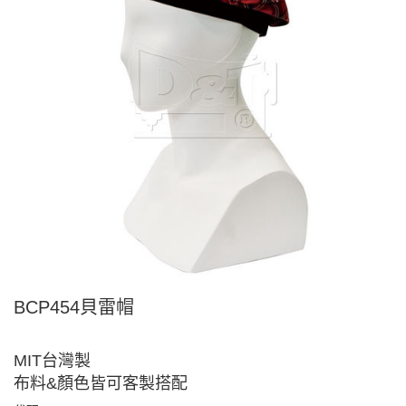
BCP454貝雷帽
MIT台灣製
布料&顏色皆可客製搭配