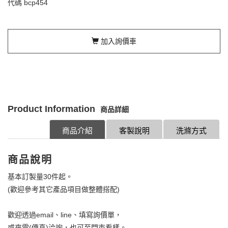
代碼
bcp454
加入詢價車
Product Information
商品詳細
商品介紹
客製說明
洗滌方式
商品說明
基本訂製量30件起。
(歡迎參考其它產品項目做整體搭配)
歡迎透過email、line、填寫詢價單，
或來電(傳真)洽詢，也可至門市看樣。