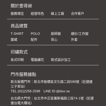
關於壹得昶
服務理念
經營特色
線上工廠
合作客戶
商品總覽
T-SHIRT
POLO
廚師服
襯衫/工作服
圍裙
配件
背心
外套
印繡款式
各式印刷
電腦繡花
款式設計加工
門市服務據點
新北板橋門市：新北市板橋區文化路二段588號（近捷運
江子翠站）
TEL:
(02)2258-2598
LINE ID:@bloc.tw
台北師大門市：台北市中正區羅斯福路三段74-1號（近捷
運台電大樓站）