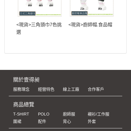
<現貨>三角頭巾7色挑
<現貨>廚師帽.食品帽
選
關於壹得昶
服務理念
經營特色
線上工廠
合作客戶
商品總覽
T-SHIRT
POLO
廚師服
襯衫/工作服
圍裙
配件
背心
外套