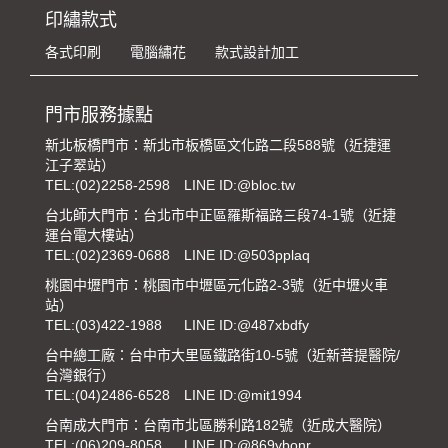
印繡款式
各式印刷
電腦繡花
款式設計加工
門市服務據點
新北板橋門市：新北市板橋區文化路二段588號（近捷運
江子翠站）
TEL:
(02)2258-2598
LINE ID:@bloc.tw
台北師大門市：台北市中正區羅斯福路三段74-1號（近捷
運台電大樓站）
TEL:
(02)2369-0688
LINE ID:@503pplaq
桃園中壢門市：桃園市中壢區元化路2-3號（近中壢火車
站）
TEL:
(03)422-1988
LINE ID:@487xbdfy
台中總工廠：台中市大里區鐵路街10-5號（近新菩提醫院/
台灣銀行）
TEL:
(04)2486-6528
LINE ID:@mit1994
台南成大門市：台南市北區勝利路182號（近成大醫院）
TEL:
(06)209-8058
LINE ID:@869ybonr