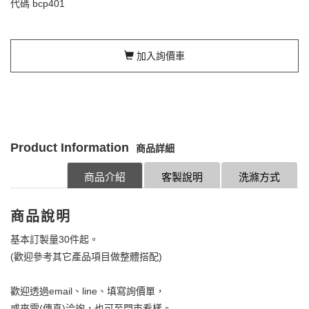
代碼
bcp401
加入詢價車
Product Information
商品詳細
商品介紹
客製說明
洗滌方式
商品說明
基本訂製量30件起。
(歡迎參考其它產品項目做整體搭配)
歡迎透過email、line、填寫詢價單，
或來電(傳真)洽詢，也可至門市看樣。