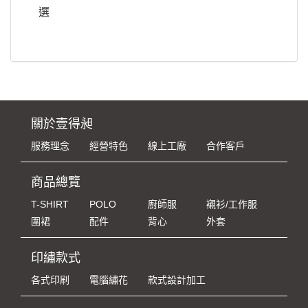
選
關於壹得昶
服務理念
經營特色
線上工廠
合作客戶
商品總覽
T-SHIRT
POLO
廚師服
襯衫/工作服
圍裙
配件
背心
外套
印繡款式
各式印刷
電腦繡花
款式設計加工