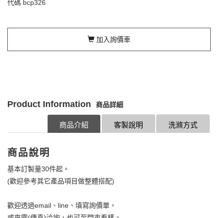
代碼
bcp326
加入詢價車
Product Information
商品詳細
商品介紹
客製說明
洗滌方式
商品說明
基本訂製量30件起。
(歡迎參考其它產品項目做整體搭配)
歡迎透過email、line、填寫詢價單，
或來電(傳真)洽詢，也可至門市看樣。