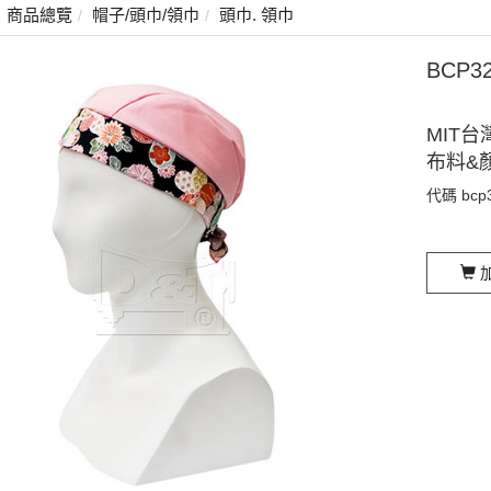
商品總覽
帽子/頭巾/領巾
頭巾. 領巾
BCP
MIT台
布料&
代碼
bcp