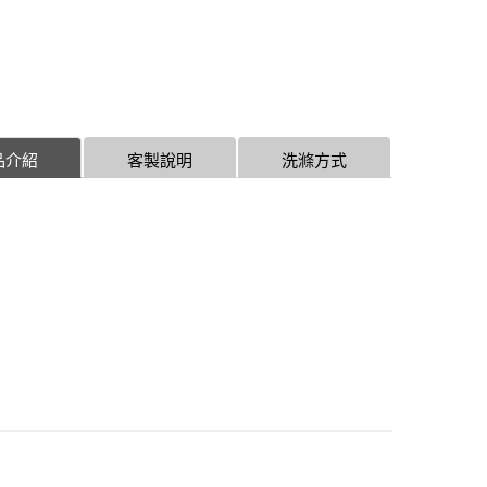
品介紹
客製說明
洗滌方式