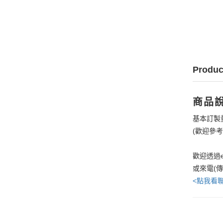
Produc
商品
基本訂製
(歡迎參
歡迎透過e
或來電(
<點我看