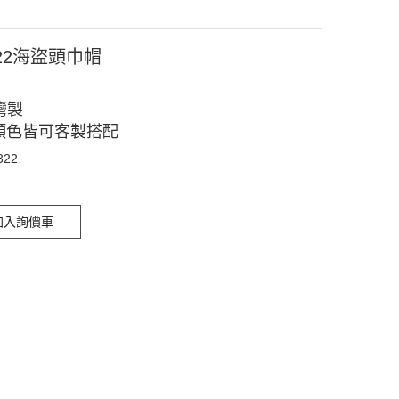
322海盜頭巾帽
灣製
顏色皆可客製搭配
322
加入詢價車