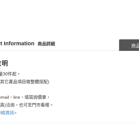
t Information
商品詳細
商
說明
量30件起。
考其它產品項目做整體搭配)
mail、line、填寫詢價單，
傳真)洽詢，也可至門市看樣。
聯絡資訊>