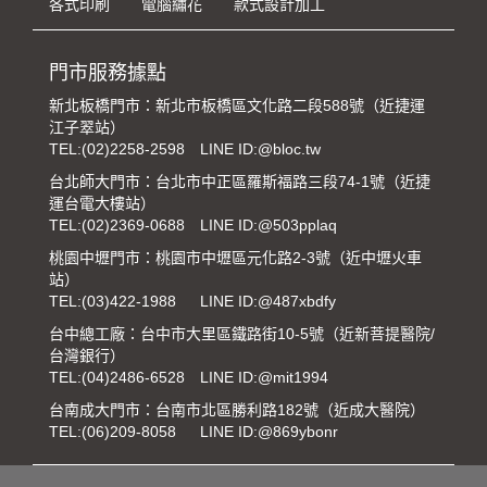
各式印刷
電腦繡花
款式設計加工
門市服務據點
新北板橋門市：新北市板橋區文化路二段588號（近捷運
江子翠站）
TEL:
(02)2258-2598
LINE ID:@bloc.tw
台北師大門市：台北市中正區羅斯福路三段74-1號（近捷
運台電大樓站）
TEL:
(02)2369-0688
LINE ID:@503pplaq
桃園中壢門市：桃園市中壢區元化路2-3號（近中壢火車
站）
TEL:
(03)422-1988
LINE ID:@487xbdfy
台中總工廠：台中市大里區鐵路街10-5號（近新菩提醫院/
台灣銀行）
TEL:
(04)2486-6528
LINE ID:@mit1994
台南成大門市：台南市北區勝利路182號（近成大醫院）
TEL:
(06)209-8058
LINE ID:@869ybonr