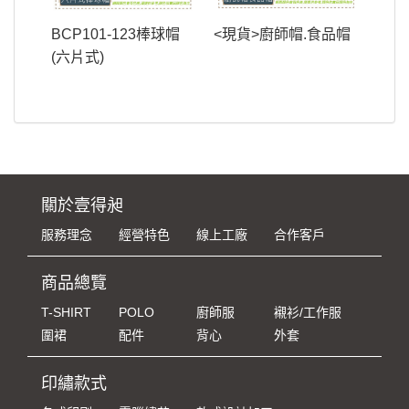
BCP101-123棒球帽
<現貨>廚師帽.食品帽
(六片式)
關於壹得昶
服務理念
經營特色
線上工廠
合作客戶
商品總覽
T-SHIRT
POLO
廚師服
襯衫/工作服
圍裙
配件
背心
外套
印繡款式