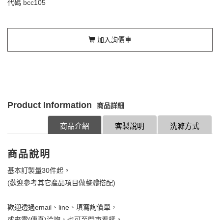
代碼
bcc105
加入詢價車
Product Information
商品詳細
商品介紹
客製說明
洗滌方式
商品說明
基本訂製量30件起。
(歡迎參考其它產品項目做整體搭配)
歡迎透過email、line、填寫詢價單，
或來電(傳真)洽詢，也可至門市看樣。