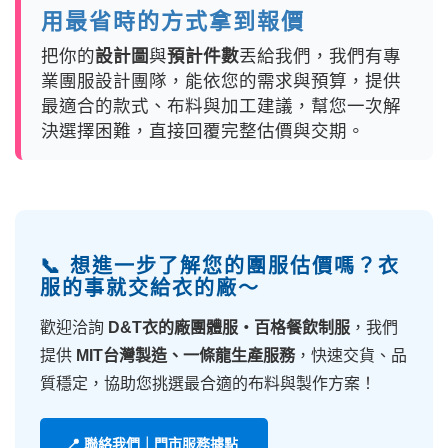
用最省時的方式拿到報價
把你的
設計圖
與
預計件數
丟給我們，我們有專
業團服設計團隊，能依您的需求與預算，提供
最適合的款式、布料與加工建議，幫您一次解
決選擇困難，直接回覆完整估價與交期。
📞 想進一步了解您的團服估價嗎？衣
服的事就交給衣的廠～
歡迎洽詢
D&T衣的廠團體服・百格餐飲制服
，我們
提供
MIT台灣製造、一條龍生產服務
，快速交貨、品
質穩定，協助您挑選最合適的布料與製作方案！
📍 聯絡我們｜門市服務據點