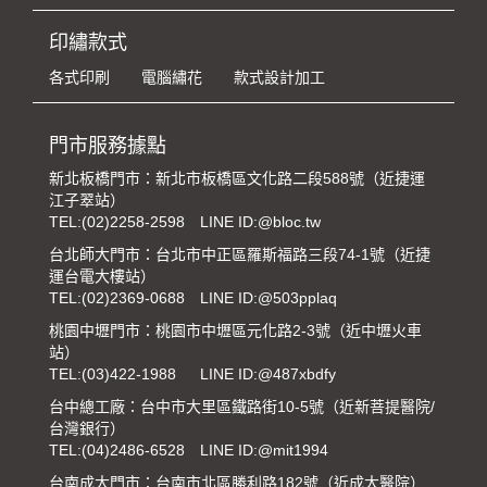
印繡款式
各式印刷
電腦繡花
款式設計加工
門市服務據點
新北板橋門市：新北市板橋區文化路二段588號（近捷運
江子翠站）
TEL:
(02)2258-2598
LINE ID:@bloc.tw
台北師大門市：台北市中正區羅斯福路三段74-1號（近捷
運台電大樓站）
TEL:
(02)2369-0688
LINE ID:@503pplaq
桃園中壢門市：桃園市中壢區元化路2-3號（近中壢火車
站）
TEL:
(03)422-1988
LINE ID:@487xbdfy
台中總工廠：台中市大里區鐵路街10-5號（近新菩提醫院/
台灣銀行）
TEL:
(04)2486-6528
LINE ID:@mit1994
台南成大門市：台南市北區勝利路182號（近成大醫院）