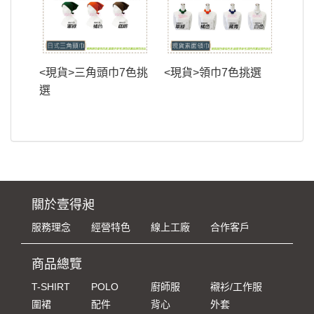
<現貨>三角頭巾7色挑
<現貨>領巾7色挑選
選
關於壹得昶
服務理念
經營特色
線上工廠
合作客戶
商品總覽
T-SHIRT
POLO
廚師服
襯衫/工作服
圍裙
配件
背心
外套