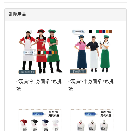
關聯產品
<現貨>連身圍裙7色挑
<現貨>半身圍裙7色挑
選
選