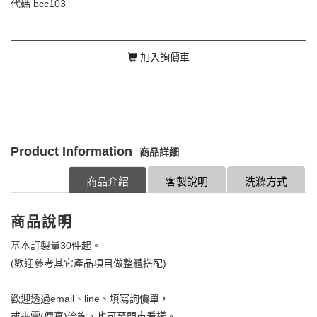
代碼
bcc103
加入詢價車
Product Information
商品詳細
商品介紹
客製說明
洗滌方式
商品說明
基本訂製量30件起。
(歡迎參考其它產品項目做整體搭配)
歡迎透過email、line、填寫詢價單，
或來電(傳真)洽詢，也可至門市看樣。