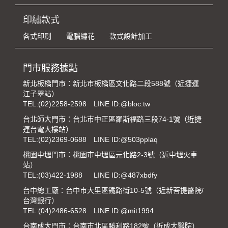
印繡款式
各式印刷
電腦繡花
款式設計加工
門市服務據點
新北板橋門市：新北市板橋區文化路二段588號（近捷運
江子翠站）
TEL:
(02)2258-2598
LINE ID:@bloc.tw
台北師大門市：台北市中正區羅斯福路三段74-1號（近捷
運台電大樓站）
TEL:
(02)2369-0688
LINE ID:@503pplaq
桃園中壢門市：桃園市中壢區元化路2-3號（近中壢火車
站）
TEL:
(03)422-1988
LINE ID:@487xbdfy
台中總工廠：台中市大里區鐵路街10-5號（近新菩提醫院/
台灣銀行）
TEL:
(04)2486-6528
LINE ID:@mit1994
台南成大門市：台南市北區勝利路182號（近成大醫院）