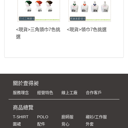
<現貨>三角頭巾7色挑
<現貨>領巾7色挑選
選
關於壹得昶
服務理念
經營特色
線上工廠
合作客戶
商品總覽
T-SHIRT
POLO
廚師服
襯衫/工作服
圍裙
配件
背心
外套