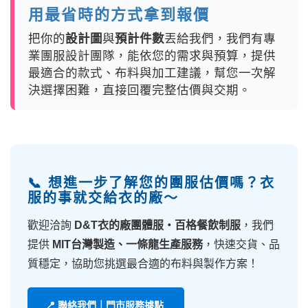
用最省時的方式拿到報價
把你的
設計圖
與
預計件數
丟給我們，我們有專
業團服設計團隊，能依您的需求與預算，提供
最適合的款式、布料與加工建議，幫您一次解
決選擇困難，直接回覆完整估價與交期。
📞 想進一步了解您的團服估價嗎？衣
服的事就交給衣的廠～
歡迎洽詢
D&T衣的廠團體服・百格餐飲制服
，我們
提供
MIT台灣製造、一條龍生產服務
，快速交貨、品
質穩定，協助您挑選最合適的布料與製作方案！
📍 聯絡我們｜門市服務據點