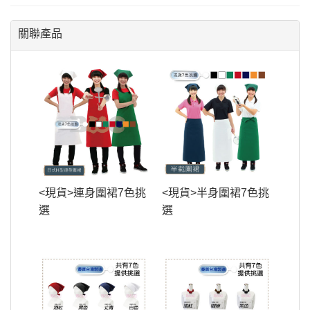
關聯產品
<現貨>連身圍裙7色挑
<現貨>半身圍裙7色挑
選
選