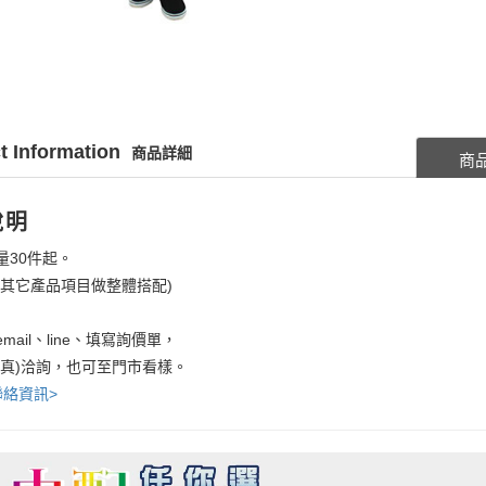
t Information
商品詳細
商
說明
量30件起。
考其它產品項目做整體搭配)
mail、line、填寫詢價單，
傳真)洽詢，也可至門市看樣。
聯絡資訊>