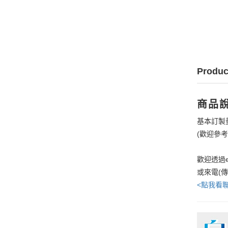
Produc
商品
基本訂製
(歡迎參
歡迎透過e
或來電(
<點我看