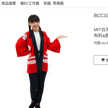
商品總覽
襯衫/工作服
和服. 祭典服
BCC
MIT台
布料&
代碼
bcc