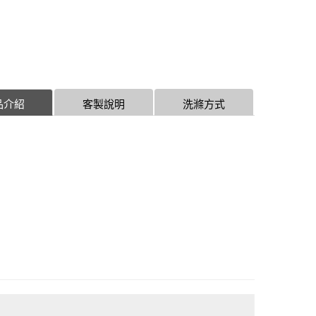
品介紹
客製說明
洗滌方式