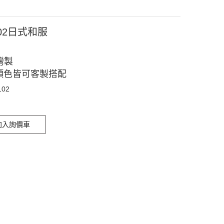
102日式和服
灣製
顏色皆可客製搭配
102
加入詢價車