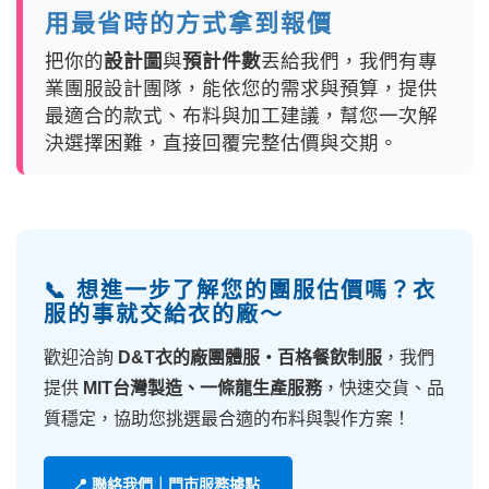
用最省時的方式拿到報價
把你的
設計圖
與
預計件數
丟給我們，我們有專
業團服設計團隊，能依您的需求與預算，提供
最適合的款式、布料與加工建議，幫您一次解
決選擇困難，直接回覆完整估價與交期。
📞 想進一步了解您的團服估價嗎？衣
服的事就交給衣的廠～
歡迎洽詢
D&T衣的廠團體服・百格餐飲制服
，我們
提供
MIT台灣製造、一條龍生產服務
，快速交貨、品
質穩定，協助您挑選最合適的布料與製作方案！
📍 聯絡我們｜門市服務據點