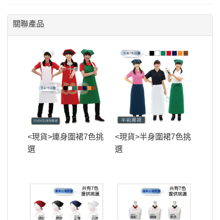
關聯產品
<現貨>連身圍裙7色挑
<現貨>半身圍裙7色挑
選
選