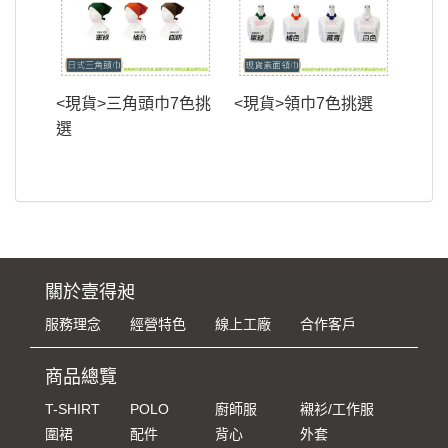
<現貨>三角頭巾7色挑
<現貨>領巾7色挑選
選
關於壹得昶
服務理念
經營特色
線上工廠
合作客戶
商品總覽
T-SHIRT
POLO
廚師服
襯衫/工作服
圍裙
配件
背心
外套