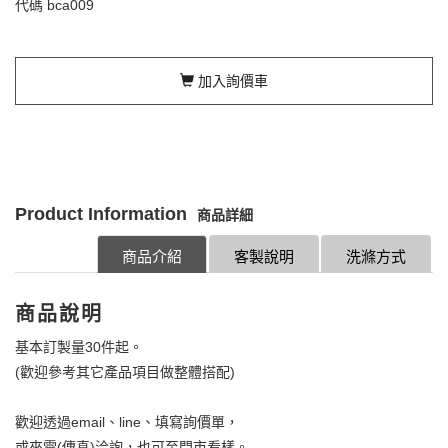
代碼
bca009
加入詢價車
Product Information
商品詳細
商品介紹
客製說明
洗滌方式
商品說明
基本訂製量30件起。
(歡迎參考其它產品項目做整體搭配)
歡迎透過email、line、填寫詢價單，
或來電(傳真)洽詢，也可至門市看樣。