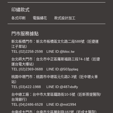
印繡款式
各式印刷
電腦繡花
款式設計加工
門市服務據點
新北板橋門市：新北市板橋區文化路二段588號（近捷運
江子翠站）
TEL:
(02)2258-2598
LINE ID:@bloc.tw
台北師大門市：台北市中正區羅斯福路三段74-1號（近捷
運台電大樓站）
TEL:
(02)2369-0688
LINE ID:@503pplaq
桃園中壢門市：桃園市中壢區元化路2-3號（近中壢火車
站）
TEL:
(03)422-1988
LINE ID:@487xbdfy
台中總工廠：台中市大里區鐵路街10-5號（近新菩提醫院/
台灣銀行）
TEL:
(04)2486-6528
LINE ID:@mit1994
台南成大門市：台南市北區勝利路182號（近成大醫院）