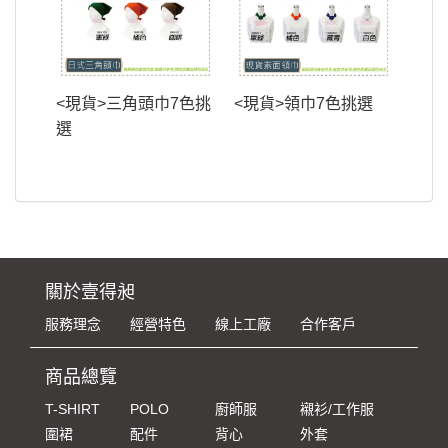
<現貨>三角頭巾7色挑
<現貨>領巾7色挑選
選
關於壹得昶
服務理念
經營特色
線上工廠
合作客戶
商品總覽
T-SHIRT
POLO
廚師服
襯衫/工作服
圍裙
配件
背心
外套