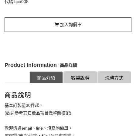
代碼
bca008
加入詢價車
Product Information
商品詳細
商品介紹
客製說明
洗滌方式
商品說明
基本訂製量30件起。
(歡迎參考其它產品項目做整體搭配)
歡迎透過email、line、填寫詢價單，
或來電(傳真)洽詢，也可至門市看樣。