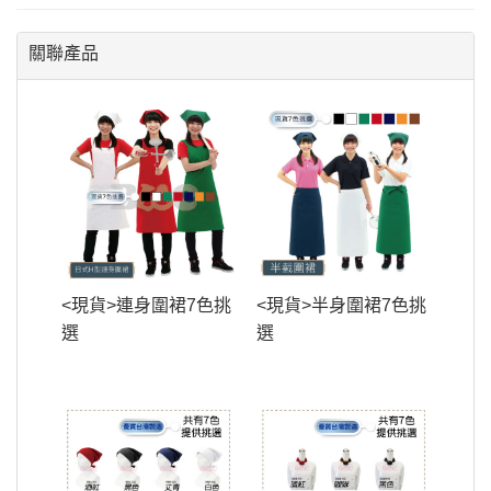
關聯產品
<現貨>連身圍裙7色挑
<現貨>半身圍裙7色挑
選
選