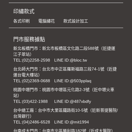
印繡款式
各式印刷
電腦繡花
款式設計加工
門市服務據點
新北板橋門市：新北市板橋區文化路二段588號（近捷運
江子翠站）
TEL:
(02)2258-2598
LINE ID:@bloc.tw
台北師大門市：台北市中正區羅斯福路三段74-1號（近捷
運台電大樓站）
TEL:
(02)2369-0688
LINE ID:@503pplaq
桃園中壢門市：桃園市中壢區元化路2-3號（近中壢火車
站）
TEL:
(03)422-1988
LINE ID:@487xbdfy
台中總工廠：台中市大里區鐵路街10-5號（近新菩提醫院/
台灣銀行）
TEL:
(04)2486-6528
LINE ID:@mit1994
台南成大門市：台南市北區勝利路182號（近成大醫院）