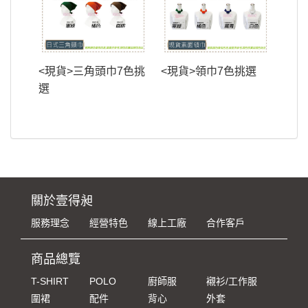
<現貨>三角頭巾7色挑
<現貨>領巾7色挑選
選
關於壹得昶
服務理念
經營特色
線上工廠
合作客戶
商品總覽
T-SHIRT
POLO
廚師服
襯衫/工作服
圍裙
配件
背心
外套