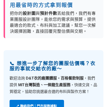
用最省時的方式拿到報價
把你的
設計圖
與
預計件數
丟給我們，我們有專
業團服設計團隊，能依您的需求與預算，提供
最適合的款式、布料與加工建議，幫您一次解
決選擇困難，直接回覆完整估價與交期。
📞 想進一步了解您的團服估價嗎？衣
服的事就交給衣的廠～
歡迎洽詢
D&T衣的廠團體服・百格餐飲制服
，我們
提供
MIT台灣製造、一條龍生產服務
，快速交貨、品
質穩定，協助您挑選最合適的布料與製作方案！
📍 聯絡我們｜門市服務據點