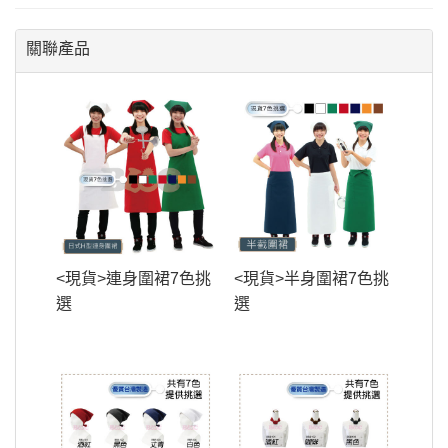
關聯產品
<現貨>連身圍裙7色挑
<現貨>半身圍裙7色挑
選
選