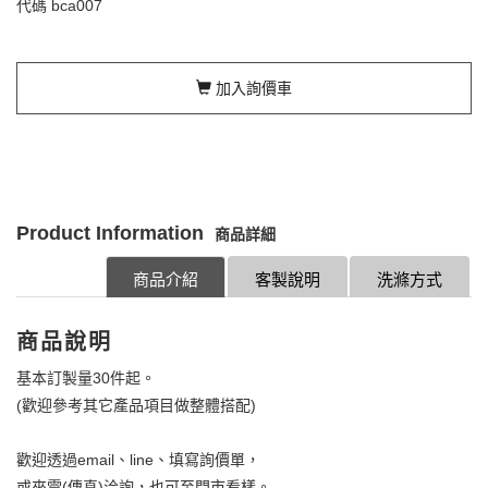
代碼
bca007
加入詢價車
Product Information
商品詳細
商品介紹
客製說明
洗滌方式
商品說明
基本訂製量30件起。
(歡迎參考其它產品項目做整體搭配)
歡迎透過email、line、填寫詢價單，
或來電(傳真)洽詢，也可至門市看樣。