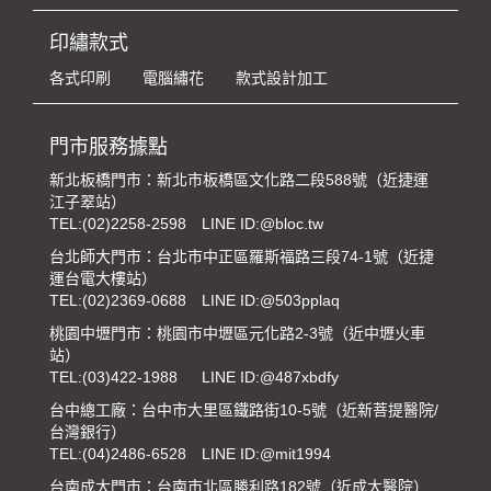
印繡款式
各式印刷
電腦繡花
款式設計加工
門市服務據點
新北板橋門市：新北市板橋區文化路二段588號（近捷運
江子翠站）
TEL:
(02)2258-2598
LINE ID:@bloc.tw
台北師大門市：台北市中正區羅斯福路三段74-1號（近捷
運台電大樓站）
TEL:
(02)2369-0688
LINE ID:@503pplaq
桃園中壢門市：桃園市中壢區元化路2-3號（近中壢火車
站）
TEL:
(03)422-1988
LINE ID:@487xbdfy
台中總工廠：台中市大里區鐵路街10-5號（近新菩提醫院/
台灣銀行）
TEL:
(04)2486-6528
LINE ID:@mit1994
台南成大門市：台南市北區勝利路182號（近成大醫院）