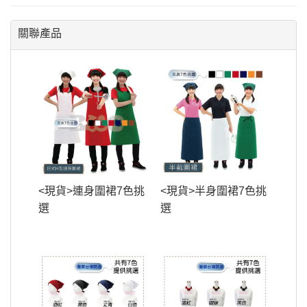
關聯產品
<現貨>連身圍裙7色挑
<現貨>半身圍裙7色挑
選
選