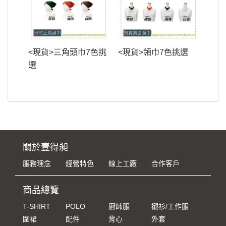
<現貨>三角頭巾7色挑
<現貨>領巾7色挑選
選
關於壹得昶
服務理念
經營特色
線上工廠
合作客戶
商品總覽
T-SHIRT
POLO
廚師服
襯衫/工作服
圍裙
配件
背心
外套