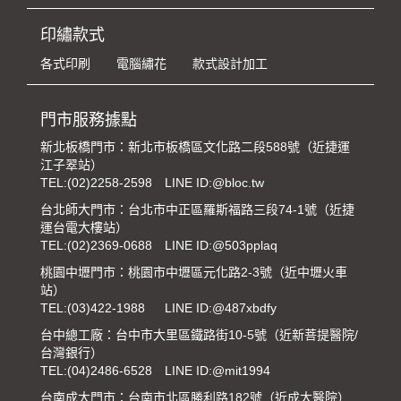
印繡款式
各式印刷
電腦繡花
款式設計加工
門市服務據點
新北板橋門市：新北市板橋區文化路二段588號（近捷運
江子翠站）
TEL:
(02)2258-2598
LINE ID:@bloc.tw
台北師大門市：台北市中正區羅斯福路三段74-1號（近捷
運台電大樓站）
TEL:
(02)2369-0688
LINE ID:@503pplaq
桃園中壢門市：桃園市中壢區元化路2-3號（近中壢火車
站）
TEL:
(03)422-1988
LINE ID:@487xbdfy
台中總工廠：台中市大里區鐵路街10-5號（近新菩提醫院/
台灣銀行）
TEL:
(04)2486-6528
LINE ID:@mit1994
台南成大門市：台南市北區勝利路182號（近成大醫院）