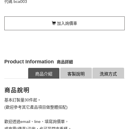
代碼
bca003
加入詢價車
Product Information
商品詳細
商品介紹
客製說明
洗滌方式
商品說明
基本訂製量30件起。
(歡迎參考其它產品項目做整體搭配)
歡迎透過email、line、填寫詢價單，
或來電(傳真)洽詢，也可至門市看樣。