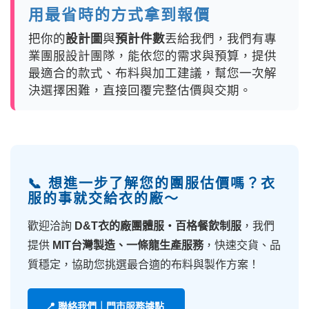
用最省時的方式拿到報價
把你的
設計圖
與
預計件數
丟給我們，我們有專
業團服設計團隊，能依您的需求與預算，提供
最適合的款式、布料與加工建議，幫您一次解
決選擇困難，直接回覆完整估價與交期。
📞 想進一步了解您的團服估價嗎？衣
服的事就交給衣的廠～
歡迎洽詢
D&T衣的廠團體服・百格餐飲制服
，我們
提供
MIT台灣製造、一條龍生產服務
，快速交貨、品
質穩定，協助您挑選最合適的布料與製作方案！
📍 聯絡我們｜門市服務據點