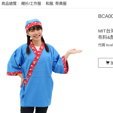
商品總覽
襯衫/工作服
和服. 祭典服
BCA
MIT台
布料&
代碼
bca