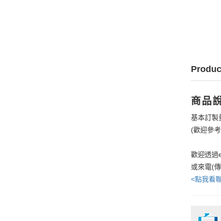
Produc
商品
基本訂製
(歡迎參
歡迎透過e
或來電(
<點我看