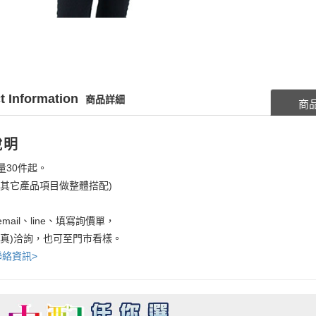
t Information
商品詳細
商
說明
量30件起。
考其它產品項目做整體搭配)
mail、line、填寫詢價單，
傳真)洽詢，也可至門市看樣。
聯絡資訊>