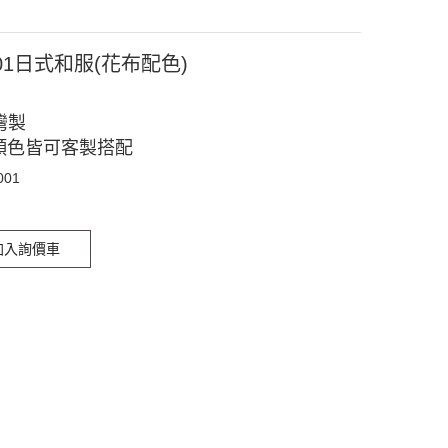
001日式和服(花布配色)
灣製
顏色皆可客製搭配
001
加入詢價車