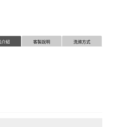
品介紹
客製說明
洗滌方式