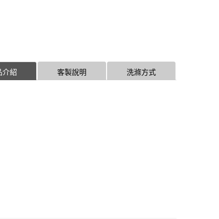
品介紹
客製說明
洗滌方式