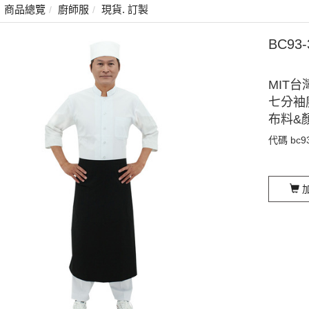
商品總覽
廚師服
現貨. 訂製
BC93
MIT台
七分袖廚
布料&
代碼
bc9