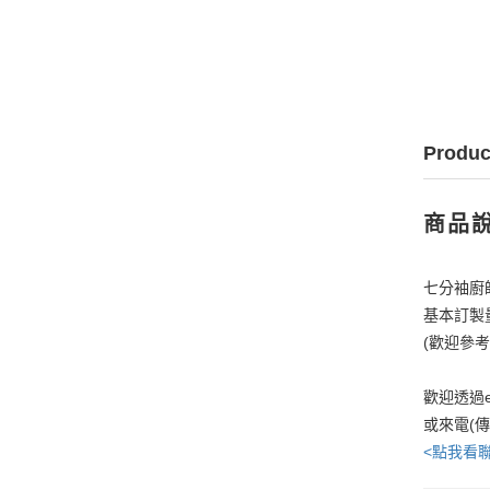
Produc
商品
七分袖廚師服
基本訂製
(歡迎參
歡迎透過e
或來電(
<點我看