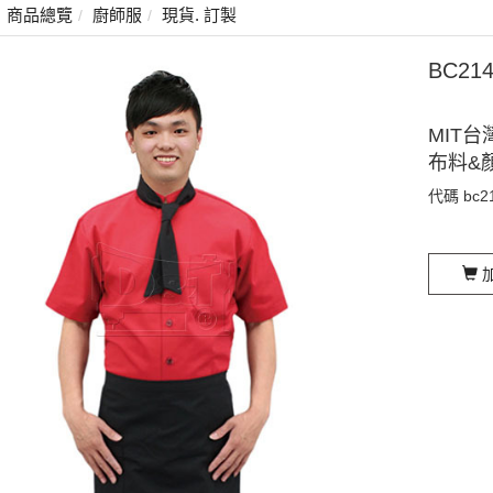
商品總覽
廚師服
現貨. 訂製
BC2
MIT台
布料&
代碼
bc2