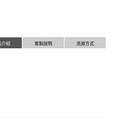
品介紹
客製說明
洗滌方式