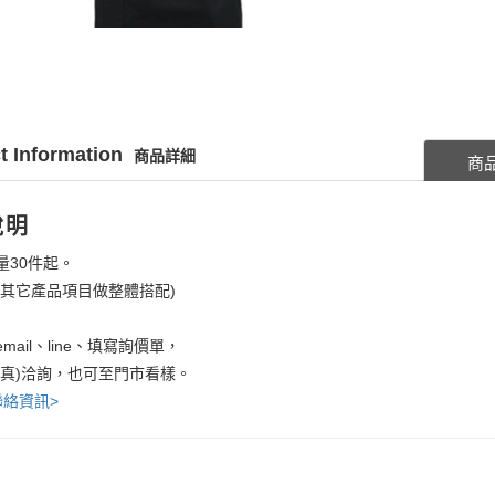
t Information
商品詳細
商
說明
量30件起。
考其它產品項目做整體搭配)
mail、line、填寫詢價單，
傳真)洽詢，也可至門市看樣。
聯絡資訊>