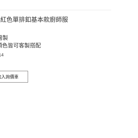
14紅色單排釦基本款廚師服
灣製
顏色皆可客製搭配
14
加入詢價車