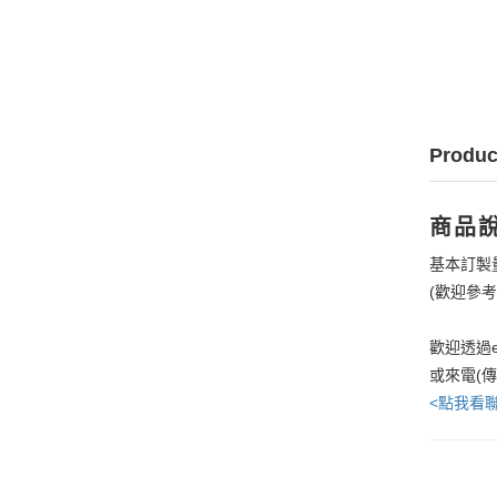
Produc
商品
基本訂製
(歡迎參
歡迎透過e
或來電(
<點我看