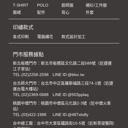
T-SHIRT
POLO
廚師服
襯衫/工作服
圍裙
配件
背心
外套
印繡款式
各式印刷
電腦繡花
款式設計加工
門市服務據點
新北板橋門市：新北市板橋區文化路二段588號（近捷運
江子翠站）
TEL:
(02)2258-2598
LINE ID:@bloc.tw
台北師大門市：台北市中正區羅斯福路三段74-1號（近捷
運台電大樓站）
TEL:
(02)2369-0688
LINE ID:@503pplaq
桃園中壢門市：桃園市中壢區元化路2-3號（近中壢火車
站）
TEL:
(03)422-1988
LINE ID:@487xbdfy
台中總工廠：台中市大里區鐵路街10-5號（近新菩提醫院/