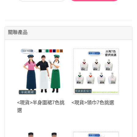
關聯產品
<現貨>半身圍裙7色挑
<現貨>領巾7色挑選
選