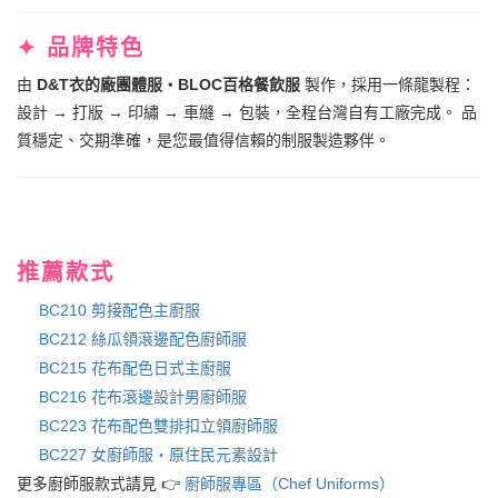
✦ 品牌特色
由
D&T衣的廠團體服・BLOC百格餐飲服
製作，採用一條龍製程：
設計 → 打版 → 印繡 → 車縫 → 包裝，全程台灣自有工廠完成。 品
質穩定、交期準確，是您最值得信賴的制服製造夥伴。
推薦款式
BC210 剪接配色主廚服
BC212 絲瓜領滾邊配色廚師服
BC215 花布配色日式主廚服
BC216 花布滾邊設計男廚師服
BC223 花布配色雙排扣立領廚師服
BC227 女廚師服・原住民元素設計
更多廚師服款式請見 👉
廚師服專區（Chef Uniforms）