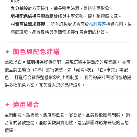
環境。
九分袖設計
方便操作，袖長避免沾濕，維持俐落形象。
剪接配色結構
突顯肩膀線條與主廚氣勢，提升整體層次感。
材質可依需求客製：
所有訂製款式皆可於
布料專區
挑選布料，依
餐廳環境、品牌風格與季節需求製作最合適的材質。
✦ 顏色與配色建議
此款以
白 × 紅剪接
為經典搭配，展現沉穩中帶熱度的專業感。 亦可
依品牌主題色（CIS）進行調整，如「藏青×灰」「白×卡其」等配
色， 打造符合餐廳整體形象的主廚制服。 我們的設計團隊可協助提
供多種配色方案，完美融入您的品牌識別。
✦ 適用場合
主廚制服、鐵板燒、飯店餐飲部、宴會廳、品牌餐飲團隊制服。 適
合各式餐飲空間，兼顧美觀與實用性，是品牌團隊形象升級的理想
選擇。