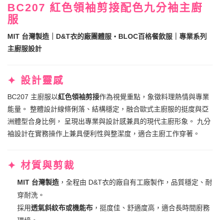
BC207 紅色領袖剪接配色九分袖主廚
服
MIT 台灣製造｜D&T衣的廠團體服・BLOC百格餐飲服｜專業系列
主廚服設計
✦ 設計靈感
BC207 主廚服以
紅色領袖剪接
作為視覺重點，象徵料理熱情與專業
能量。 整體設計線條俐落、結構穩定，融合歐式主廚服的挺度與亞
洲體型合身比例， 呈現出專業與設計感兼具的現代主廚形象。 九分
袖設計在實務操作上兼具便利性與整潔度，適合主廚工作穿著。
✦ 材質與剪裁
MIT 台灣製造
，全程由 D&T衣的廠自有工廠製作，品質穩定、耐
穿耐洗。
採用
透氣斜紋布或機能布
，挺度佳、舒適度高，適合長時間廚務