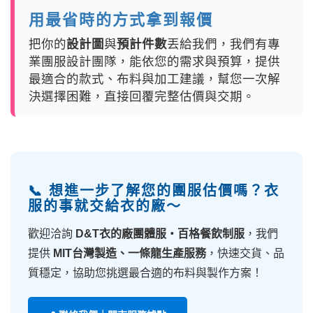
用最省時的方式拿到報價
把你的
設計圖
與
預計件數
丟給我們，我們有專
業團服設計團隊，能依您的需求與預算，提供
最適合的款式、布料與加工建議，幫您一次解
決選擇困難，直接回覆完整估價與交期。
📞 想進一步了解您的團服估價嗎？衣
服的事就交給衣的廠～
歡迎洽詢
D&T衣的廠團體服・百格餐飲制服
，我們
提供
MIT台灣製造、一條龍生產服務
，快速交貨、品
質穩定，協助您挑選最合適的布料與製作方案！