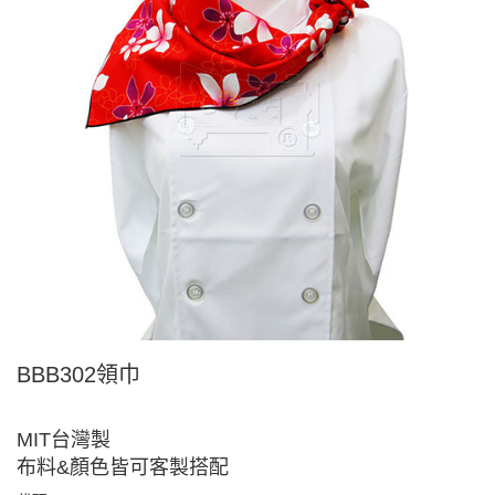
BBB302領巾
MIT台灣製
布料&顏色皆可客製搭配