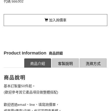
代碼
bbb302
加入詢價車
Product Information
商品詳細
商品介紹
客製說明
洗滌方式
商品說明
基本訂製量50件起。
(歡迎參考其它產品項目做整體搭配)
歡迎透過email、line、填寫詢價單，
或來電(傳真)洽詢，也可至門市看樣。