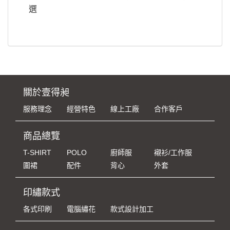
選
關於壹得昶
服務理念
經營特色
線上工廠
合作客戶
商品總覽
T-SHIRT
POLO
廚師服
襯衫/工作服
圍裙
配件
背心
外套
印繡款式
各式印刷
電腦繡花
款式設計加工