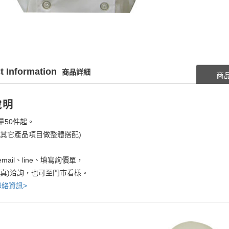
t Information
商品詳細
商
說明
量50件起。
考其它產品項目做整體搭配)
mail、line、填寫詢價單，
傳真)洽詢，也可至門市看樣。
聯絡資訊>