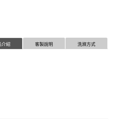
品介紹
客製說明
洗滌方式