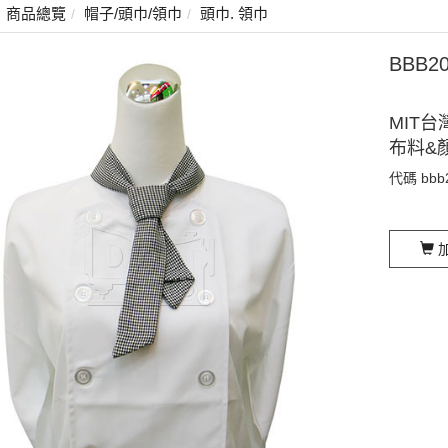
商品總覽
帽子/頭巾/領巾
頭巾. 領巾
BBB2
MIT台
布料&
代碼
bbb