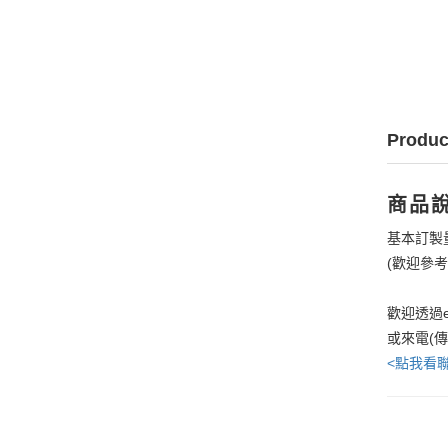
Produc
商品
基本訂製
(歡迎參
歡迎透過e
或來電(
<點我看