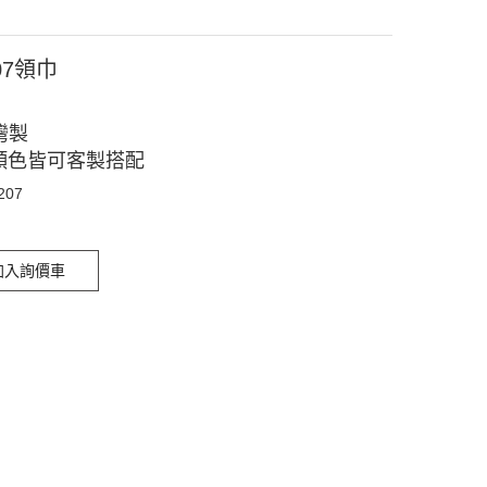
07領巾
灣製
顏色皆可客製搭配
207
加入詢價車