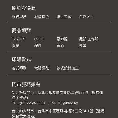
關於壹得昶
服務理念
經營特色
線上工廠
合作客戶
商品總覽
T-SHIRT
POLO
廚師服
襯衫/工作服
圍裙
配件
背心
外套
印繡款式
各式印刷
電腦繡花
款式設計加工
門市服務據點
新北板橋門市：新北市板橋區文化路二段588號（近捷運
江子翠站）
TEL:
(02)2258-2598
LINE ID:@bloc.tw
台北師大門市：台北市中正區羅斯福路三段74-1號（近捷
運台電大樓站）