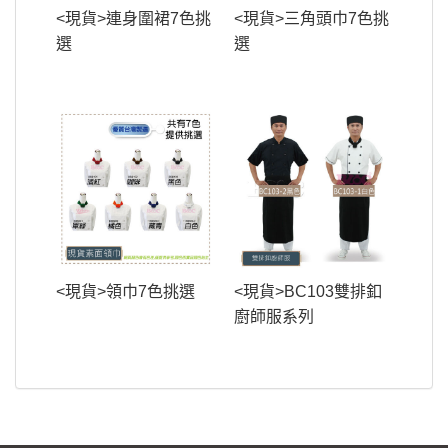
<現貨>連身圍裙7色挑
<現貨>三角頭巾7色挑
選
選
<現貨>領巾7色挑選
<現貨>BC103雙排釦
廚師服系列