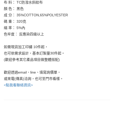
布 料： TC防潑水斜紋布
顏 色： 黑色
成 分： 35%COTTON,65%POLYESTER
碼 重： 320克
縮 率： 5%內
色牢度： 反應染四級以上
如需現貨加工印繡 10件起，
也可依需求設計，基本訂製量30件起。
(歡迎參考其它產品項目做整體搭配)
歡迎透過email、line、填寫詢價單，
或來電(傳真)洽詢，也可至門市看樣。
<點我看聯絡資訊>