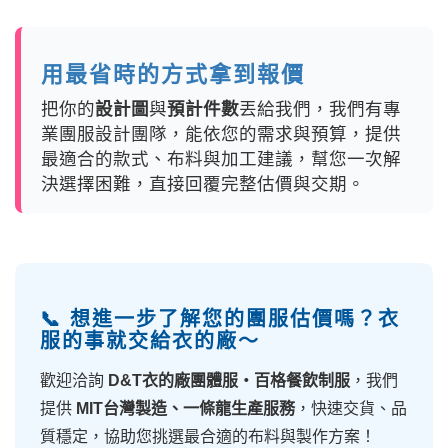
用最省時的方式拿到報價
把你的
設計圖
與
預計件數
丟給我們，我們有專
業團服設計團隊，能依您的需求與預算，提供
最適合的款式、布料與加工建議，幫您一次解
決選擇困難，直接回覆完整估價與交期。
📞 想進一步了解您的團服估價嗎？衣
服的事就交給衣的廠～
歡迎洽詢
D&T衣的廠團體服・百格餐飲制服
，我們
提供
MIT台灣製造、一條龍生產服務
，快速交貨、品
質穩定，協助您挑選最合適的布料與製作方案！