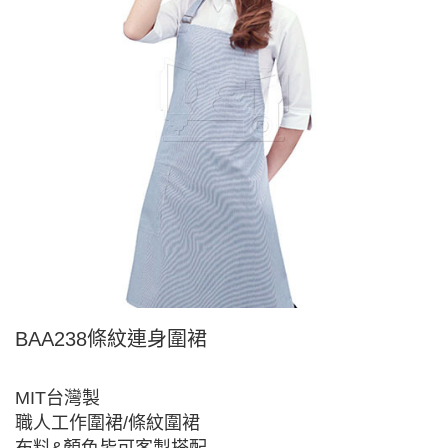
BAA238條紋連身圍裙
MIT台灣製
職人工作圍裙/條紋圍裙
布料&顏色皆可客製搭配