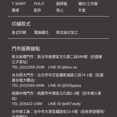
T-SHIRT
POLO
廚師服
襯衫/工作服
圍裙
配件
背心
外套
印繡款式
各式印刷
電腦繡花
款式設計加工
門市服務據點
新北板橋門市：新北市板橋區文化路二段588號（近捷運
江子翠站）
TEL:
(02)2258-2598
LINE ID:@bloc.tw
台北師大門市：台北市中正區羅斯福路三段74-1號（近捷
運台電大樓站）
TEL:
(02)2369-0688
LINE ID:@503pplaq
桃園中壢門市：桃園市中壢區元化路2-3號（近中壢火車
站）
TEL:
(03)422-1988
LINE ID:@487xbdfy
台中總工廠：台中市大里區鐵路街10-5號（近新菩提醫院/
台灣銀行）