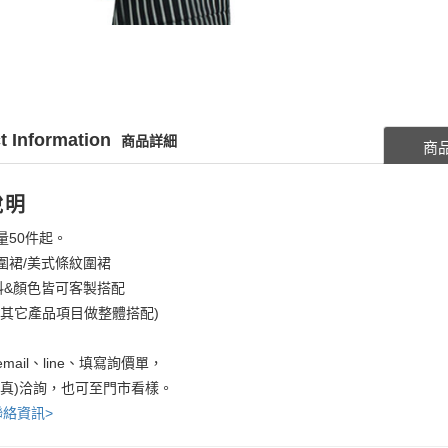
t Information
商品詳細
商
說明
量50件起。
圍裙/美式條紋圍裙
料&顏色皆可客製搭配
考其它產品項目做整體搭配)
mail、line、填寫詢價單，
傳真)洽詢，也可至門市看樣。
聯絡資訊>