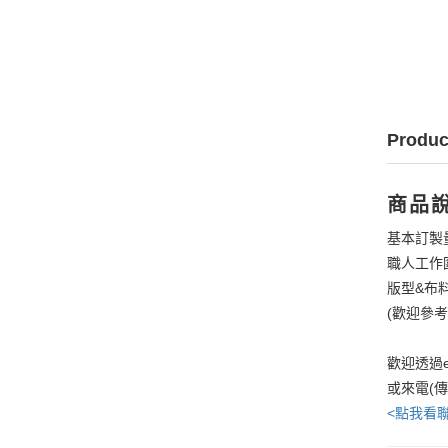
Produc
商品
基本訂製
職人工作
版型&布
(歡迎參
歡迎透過e
或來電(
<點我看