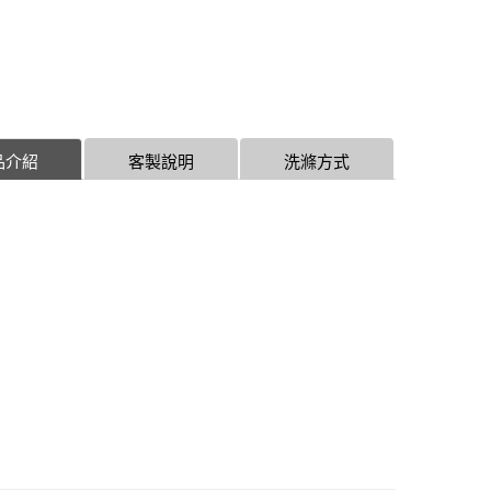
品介紹
客製說明
洗滌方式