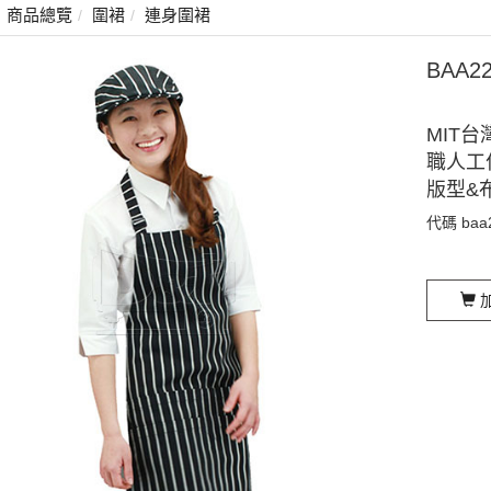
商品總覽
圍裙
連身圍裙
BAA
MIT台
職人工
版型&
代碼
baa