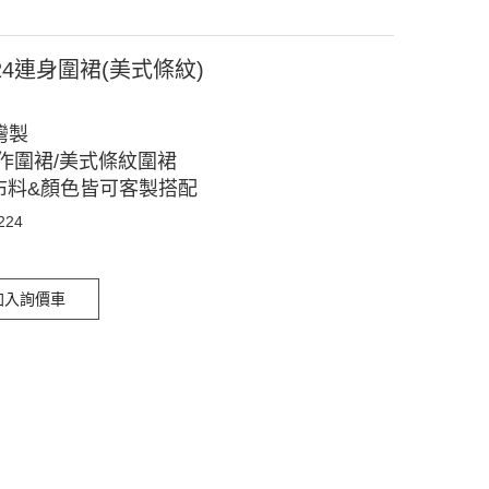
224連身圍裙(美式條紋)
灣製
作圍裙/美式條紋圍裙
布料&顏色皆可客製搭配
224
加入詢價車