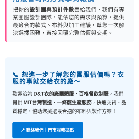
把你的
設計圖
與
預計件數
丟給我們，我們有專
業團服設計團隊，能依您的需求與預算，提供
最適合的款式、布料與加工建議，幫您一次解
決選擇困難，直接回覆完整估價與交期。
📞 想進一步了解您的團服估價嗎？衣
服的事就交給衣的廠～
歡迎洽詢
D&T衣的廠團體服・百格餐飲制服
，我們
提供
MIT台灣製造、一條龍生產服務
，快速交貨、品
質穩定，協助您挑選最合適的布料與製作方案！
📍 聯絡我們｜門市服務據點