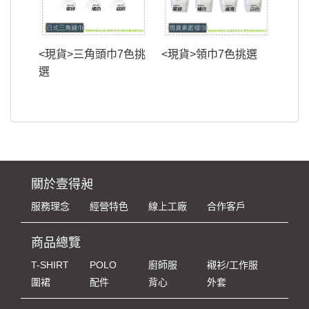
<現貨>三角頭巾7色挑
<現貨>領巾7色挑選
選
關於壹得昶
服務理念
經營特色
線上工廠
合作客戶
商品總覽
T-SHIRT
POLO
廚師服
襯衫/工作服
圍裙
配件
背心
外套