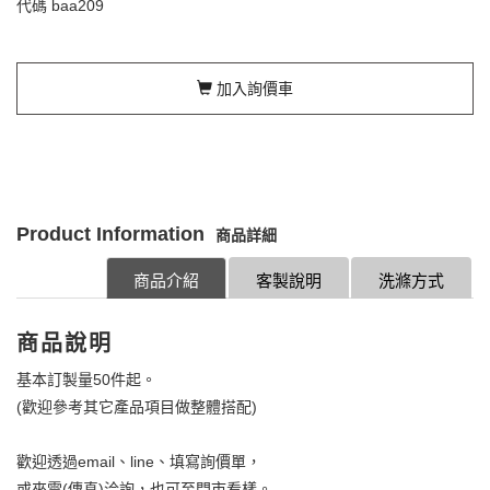
代碼
baa209
加入詢價車
Product Information
商品詳細
商品介紹
客製說明
洗滌方式
商品說明
基本訂製量50件起。
(歡迎參考其它產品項目做整體搭配)
歡迎透過email、line、填寫詢價單，
或來電(傳真)洽詢，也可至門市看樣。