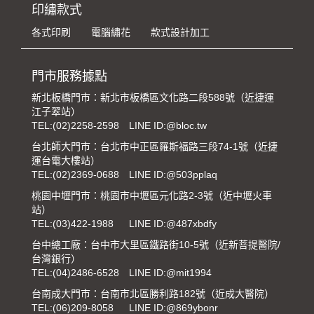
印繡款式
各式印刷
電腦繡花
款式設計加工
門市服務據點
新北板橋門市：新北市板橋區文化路二段588號（近捷運
江子翠站）
TEL:
(02)2258-2598
LINE ID:@bloc.tw
台北師大門市：台北市中正區羅斯福路三段74-1號（近捷
運台電大樓站）
TEL:
(02)2369-0688
LINE ID:@503pplaq
桃園中壢門市：桃園市中壢區元化路2-3號（近中壢火車
站）
TEL:
(03)422-1988
LINE ID:@487xbdfy
台中總工廠：台中市大里區鐵路街10-5號（近新菩提醫院/
台灣銀行）
TEL:
(04)2486-6528
LINE ID:@mit1994
台南成大門市：台南市北區勝利路182號（近成大醫院）
TEL:
(06)209-8058
LINE ID:@869ybonr