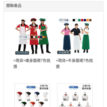
關聯產品
<現貨>連身圍裙7色挑
<現貨>半身圍裙7色挑
選
選