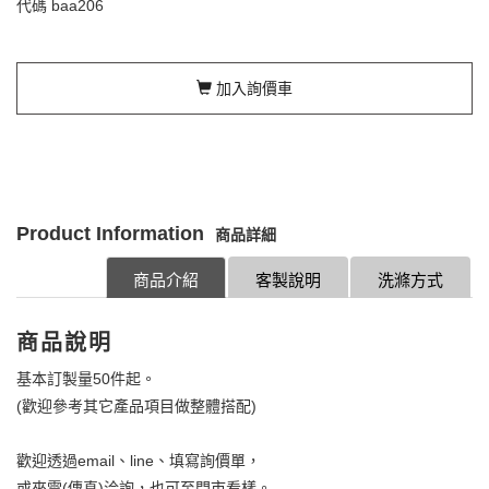
代碼
baa206
加入詢價車
Product Information
商品詳細
商品介紹
客製說明
洗滌方式
商品說明
基本訂製量50件起。
(歡迎參考其它產品項目做整體搭配)
歡迎透過email、line、填寫詢價單，
或來電(傳真)洽詢，也可至門市看樣。