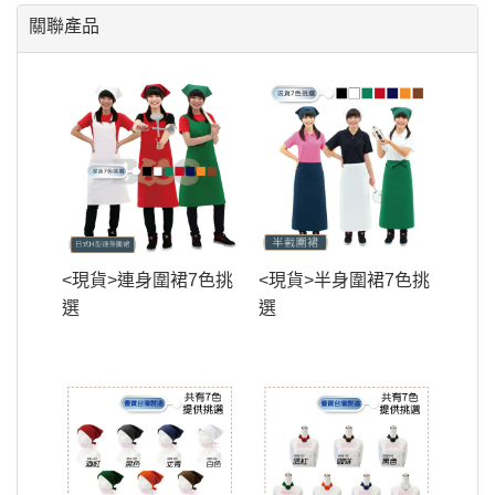
關聯產品
<現貨>連身圍裙7色挑
<現貨>半身圍裙7色挑
選
選