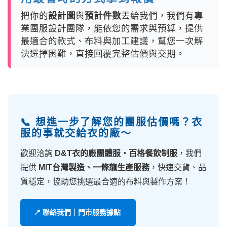
把你的
設計圖
與
預計件數
丟給我們，我們有專
業團服設計團隊，能依您的需求與預算，提供
最適合的款式、布料與加工建議，幫您一次解
決選擇困難，直接回覆完整估價與交期。
📞 想進一步了解您的團服估價嗎？衣
服的事就交給衣的廠～
歡迎洽詢
D&T衣的廠團體服・百格餐飲制服
，我們
提供
MIT台灣製造、一條龍生產服務
，快速交貨、品
質穩定，協助您挑選最合適的布料與製作方案！
📍 聯絡我們｜門市服務據點