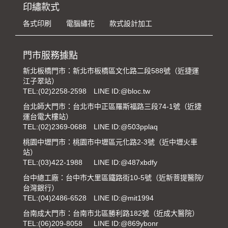
印繡款式
各式印刷
電腦繡花
款式設計加工
門市服務據點
新北板橋門市：新北市板橋區文化路二段588號（近捷運
江子翠站）
TEL:
(02)2258-2598
LINE ID:@bloc.tw
台北師大門市：台北市中正區羅斯福路三段74-1號（近捷
運台電大樓站）
TEL:
(02)2369-0688
LINE ID:@503pplaq
桃園中壢門市：桃園市中壢區元化路2-3號（近中壢火車
站）
TEL:
(03)422-1988
LINE ID:@487xbdfy
台中總工廠：台中市大里區鐵路街10-5號（近新菩提醫院/
台灣銀行）
TEL:
(04)2486-6528
LINE ID:@mit1994
台南成大門市：台南市北區勝利路182號（近成大醫院）
TEL:
(06)209-8058
LINE ID:@869ybonr