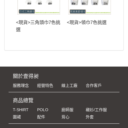
<現貨>三角頭巾7色挑
<現貨>領巾7色挑選
選
關於壹得昶
服務理念
經營特色
線上工廠
合作客戶
商品總覽
T-SHIRT
POLO
廚師服
襯衫/工作服
圍裙
配件
背心
外套