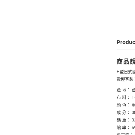
Produc
商品
H型日式
歡迎客製
產 地： 
布 料： 
顏 色： 
成 分： 3
碼 重： 3
縮 率： 
色牢度：