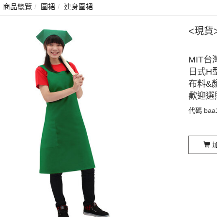
商品總覽
圍裙
連身圍裙
<現貨
MIT台
日式H
布料&
歡迎選
代碼
baa