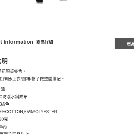
t Information
商品詳細
商
說明
圍裙現貨零售。
工作服/上衣/圍裙/帽子做整體搭配。
台灣
TC防潑水斜紋布
軍綠色
5%COTTON,65%POLYESTER
20克
5%內
 反應染四級以上