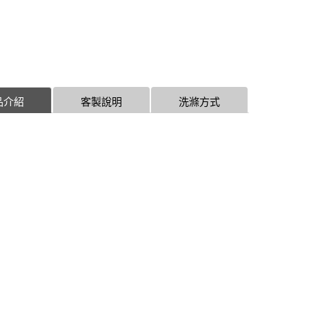
品介紹
客製說明
洗滌方式