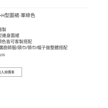
>H型圍裙-軍綠色
灣製
型連身圍裙
顏色皆可客製搭配
購廚師服/頭巾/領巾/帽子做整體搭配
105
加入詢價車