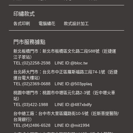
印繡款式
各式印刷
電腦繡花
款式設計加工
門市服務據點
新北板橋門市：新北市板橋區文化路二段588號（近捷運
江子翠站）
TEL:
(02)2258-2598
LINE ID:@bloc.tw
台北師大門市：台北市中正區羅斯福路三段74-1號（近捷
運台電大樓站）
TEL:
(02)2369-0688
LINE ID:@503pplaq
桃園中壢門市：桃園市中壢區元化路2-3號（近中壢火車
站）
TEL:
(03)422-1988
LINE ID:@487xbdfy
台中總工廠：台中市大里區鐵路街10-5號（近新菩提醫院/
台灣銀行）
TEL:
(04)2486-6528
LINE ID:@mit1994