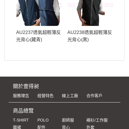
AU2237透氣超輕薄反
AU2238透氣超輕薄反
光背心(藏青)
光背心(黑)
關於壹得昶
服務理念
經營特色
線上工廠
合作客戶
商品總覽
T-SHIRT
POLO
廚師服
襯衫/工作服
圍裙
配件
背心
外套