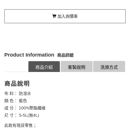
加入詢價車
Product Information
商品詳細
商品介紹
客製說明
洗滌方式
商品說明
布 料： 防潑水
顏 色： 藍色
成 分： 100%聚酯纖維
尺 寸： S-5L(無4L)
此款有現貨零售；