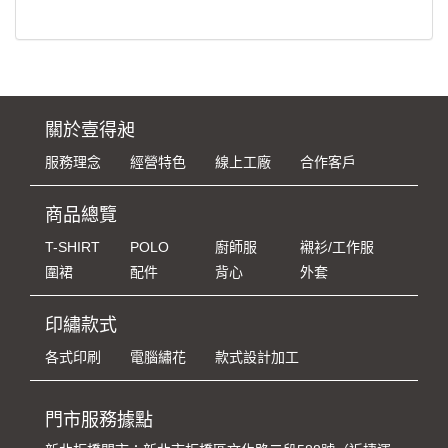
關於壹得昶
服務理念
經營特色
線上工廠
合作客戶
商品總覽
T-SHIRT
POLO
廚師服
襯衫/工作服
圍裙
配件
背心
外套
印繡款式
各式印刷
電腦繡花
款式設計加工
門市服務據點