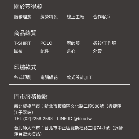
關於壹得昶
服務理念
經營特色
線上工廠
合作客戶
商品總覽
T-SHIRT
POLO
廚師服
襯衫/工作服
圍裙
配件
背心
外套
印繡款式
各式印刷
電腦繡花
款式設計加工
門市服務據點
新北板橋門市：新北市板橋區文化路二段588號（近捷運
江子翠站）
TEL:
(02)2258-2598
LINE ID:@bloc.tw
台北師大門市：台北市中正區羅斯福路三段74-1號（近捷
運台電大樓站）