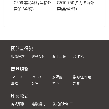
C509 雲彩冰絲連帽外
C510 75D彈力透氣外
套(白/藍/粉)
套(黑/藍/綠)
關於壹得昶
服務理念
經營特色
線上工廠
合作客戶
商品總覽
T-SHIRT
POLO
廚師服
襯衫/工作服
圍裙
配件
背心
外套
印繡款式
各式印刷
電腦繡花
款式設計加工