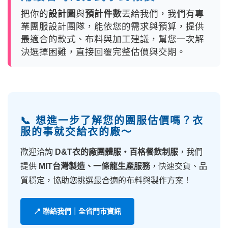
把你的
設計圖
與
預計件數
丟給我們，我們有專
業團服設計團隊，能依您的需求與預算，提供
最適合的款式、布料與加工建議，幫您一次解
決選擇困難，直接回覆完整估價與交期。
📞 想進一步了解您的團服估價嗎？衣
服的事就交給衣的廠～
歡迎洽詢
D&T衣的廠團體服・百格餐飲制服
，我們
提供
MIT台灣製造、一條龍生產服務
，快速交貨、品
質穩定，協助您挑選最合適的布料與製作方案！
📍 聯絡我們｜全省門市資訊