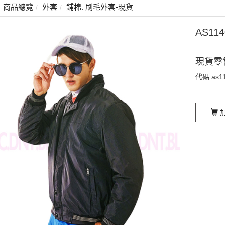
商品總覽
外套
鋪棉. 刷毛外套-現貨
AS1
現貨零
代碼
as1