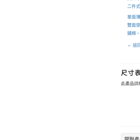
二件
單面
雙面
鋪棉
← 返
尺寸
此產品詳
關聯產