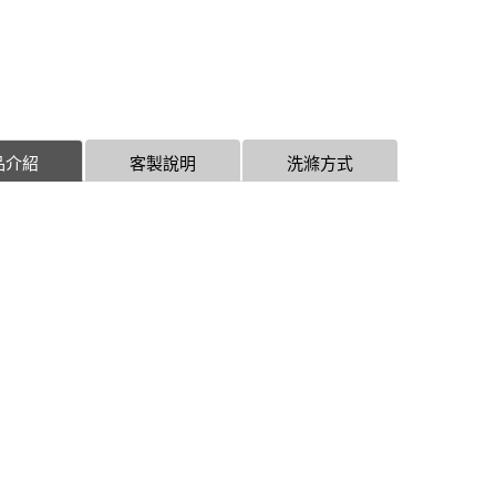
品介紹
客製說明
洗滌方式