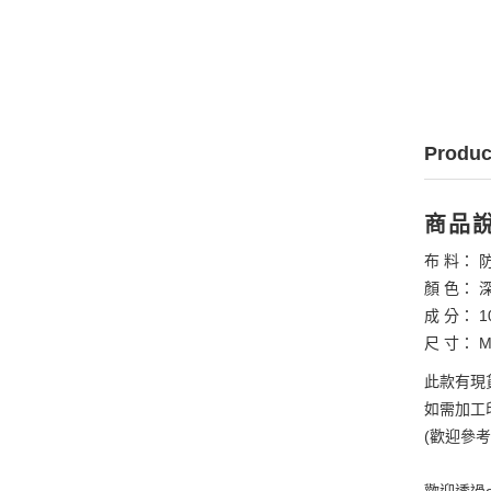
Produc
商品
布 料： 
顏 色： 
成 分： 1
尺 寸： M
此款有現
如需加工印
(歡迎參
歡迎透過e