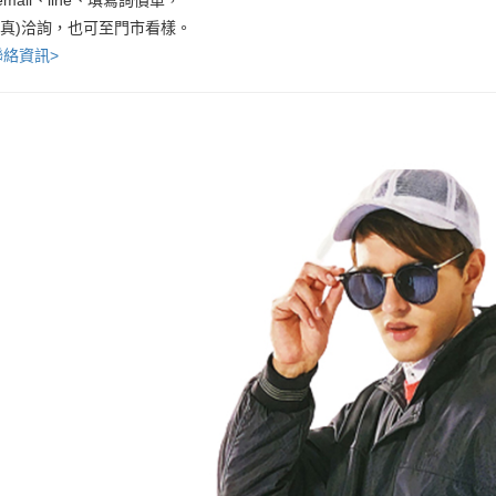
傳真)洽詢，也可至門市看樣。
聯絡資訊>