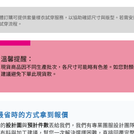
最省時的方式拿到報價
你的
設計圖
與
預計件數
丟給我們，我們有專業團服設計團
、布料與加工建議，幫您一次解決選擇困難，直接回覆完