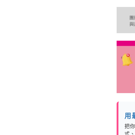
用
把
式