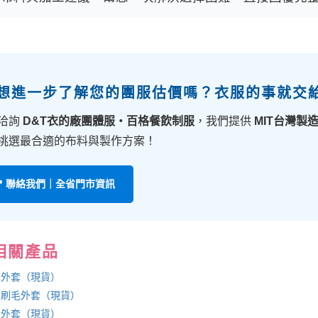
 想進一步了解您的團服估價嗎？衣服的事就交
洽詢
D&T衣的廠團體服・百格餐飲制服
，我們提供
MIT台灣製
挑選最合適的布料與製作方案！
📍 聯絡我們｜全省門市資訊
相關產品
薄外套（現貨）
・刷毛外套（現貨）
穿外套（現貨）