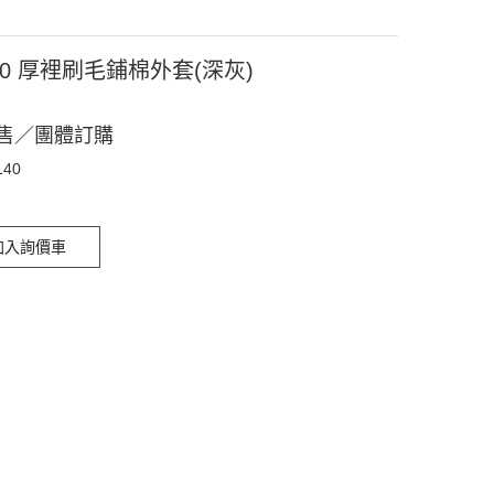
140 厚裡刷毛鋪棉外套(深灰)
售／團體訂購
140
加入詢價車