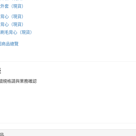
式外套（現貨）
薄背心（現貨）
穿背心（現貨）
・刷毛背心（現貨）
回商品總覽
表
細規格請與業務確認
品