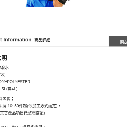
t Information
商品詳細
商
說明
防潑水
深灰
00%POLYESTER
-5L(無4L)
貨零售；
繡 10~30件起(依加工方式而定)，
考其它產品項目做整體搭配)
mail、line、填寫詢價單，