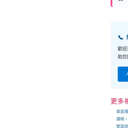

歡迎
助您
更多
單面
鋪棉
雙面