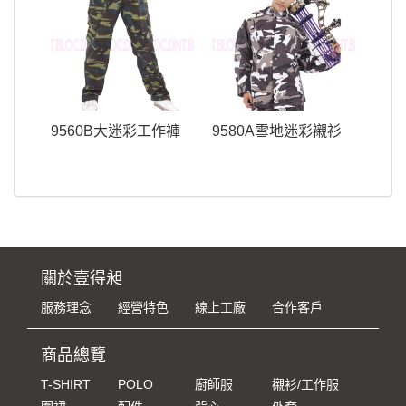
9560B大迷彩工作褲
9580A雪地迷彩襯衫
關於壹得昶
服務理念
經營特色
線上工廠
合作客戶
商品總覽
T-SHIRT
POLO
廚師服
襯衫/工作服