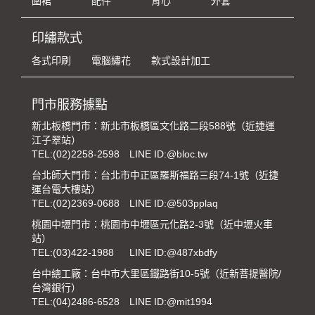
圍裙
配件
背心
外套
印繡款式
各式印刷
電腦繡花
款式設計加工
門市服務據點
新北板橋門市：新北市板橋區文化路二段588號（近捷運
江子翠站）
TEL:
(02)2258-2598
LINE ID:@bloc.tw
台北師大門市：台北市中正區羅斯福路三段74-1號（近捷
運台電大樓站）
TEL:
(02)2369-0688
LINE ID:@503pplaq
桃園中壢門市：桃園市中壢區元化路2-3號（近中壢火車
站）
TEL:
(03)422-1988
LINE ID:@487xbdfy
台中總工廠：台中市大里區鐵路街10-5號（近新菩提醫院/
台灣銀行）
TEL:
(04)2486-6528
LINE ID:@mit1994