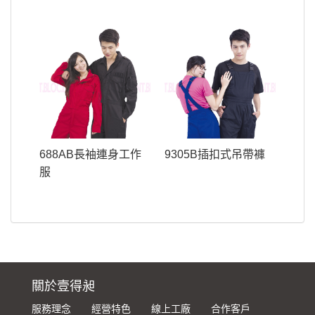
688AB長袖連身工作
9305B插扣式吊帶褲
服
關於壹得昶
服務理念
經營特色
線上工廠
合作客戶