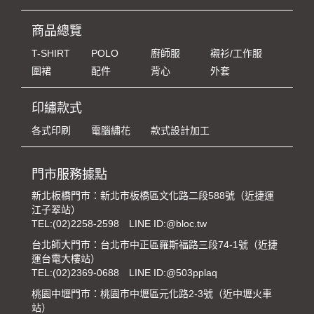
商品總覽
T-SHIRT
POLO
廚師服
襯衫/工作服
圍裙
配件
背心
外套
印繡款式
各式印刷
電腦繡花
款式設計加工
門市服務據點
新北板橋門市：新北市板橋區文化路二段588號（近捷運
江子翠站）
TEL:
(02)2258-2598
LINE ID:@bloc.tw
台北師大門市：台北市中正區羅斯福路三段74-1號（近捷
運台電大樓站）
TEL:
(02)2369-0688
LINE ID:@503pplaq
桃園中壢門市：桃園市中壢區元化路2-3號（近中壢火車
站）