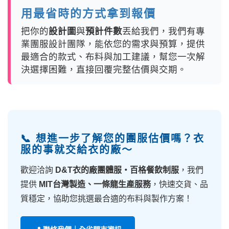
用最省時的方式拿到報價
把你的
設計圖
與
預計件數
丟給我們，我們有專
業團服設計團隊，能依您的需求與預算，提供
最適合的款式、布料與加工建議，幫您一次解
決選擇困難，直接回覆完整估價與交期。
📞 想進一步了解您的團服估價嗎？衣
服的事就交給衣的廠～
歡迎洽詢
D&T衣的廠團體服・百格餐飲制服
，我們
提供
MIT台灣製造、一條龍生產服務
，快速交貨、品
質穩定，協助您挑選最合適的布料與製作方案！