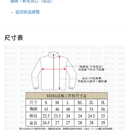
鋪棉・刷毛背心（現貨）
← 返回商品總覽
尺寸表