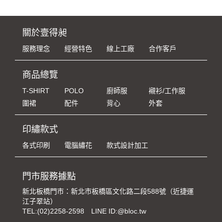
關於壹得昶
服務理念
經營特色
線上工廠
合作客戶
商品總覽
T-SHIRT
POLO
廚師服
襯衫/工作服
圍裙
配件
背心
外套
印繡款式
各式印刷
電腦繡花
款式設計加工
門市服務據點
新北板橋門市：新北市板橋區文化路二段588號（近捷運
江子翠站）
TEL:
(02)2258-2598
LINE ID:@bloc.tw