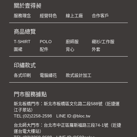
關於壹得昶
服務理念
經營特色
線上工廠
合作客戶
商品總覽
T-SHIRT
POLO
廚師服
襯衫/工作服
圍裙
配件
背心
外套
印繡款式
各式印刷
電腦繡花
款式設計加工
門市服務據點
新北板橋門市：新北市板橋區文化路二段588號（近捷運
江子翠站）
TEL:
(02)2258-2598
LINE ID:@bloc.tw
台北師大門市：台北市中正區羅斯福路三段74-1號（近捷
運台電大樓站）