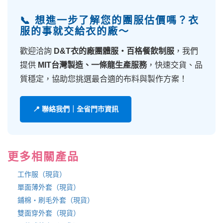
📞 想進一步了解您的團服估價嗎？衣
服的事就交給衣的廠～
歡迎洽詢
D&T衣的廠團體服・百格餐飲制服
，我們
提供
MIT台灣製造、一條龍生產服務
，快速交貨、品
質穩定，協助您挑選最合適的布料與製作方案！
📍 聯絡我們｜全省門市資訊
更多相關產品
工作服（現貨）
單面薄外套（現貨）
鋪棉・刷毛外套（現貨）
雙面穿外套（現貨）