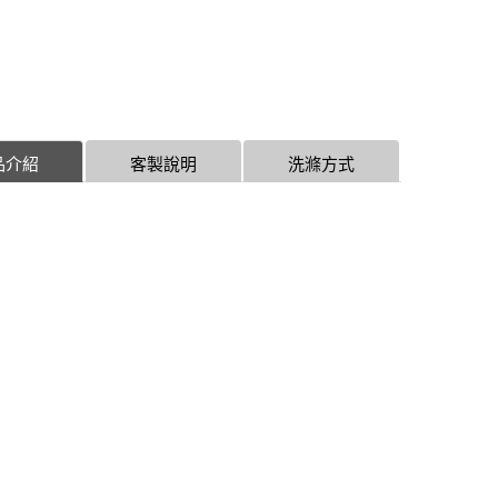
品介紹
客製說明
洗滌方式