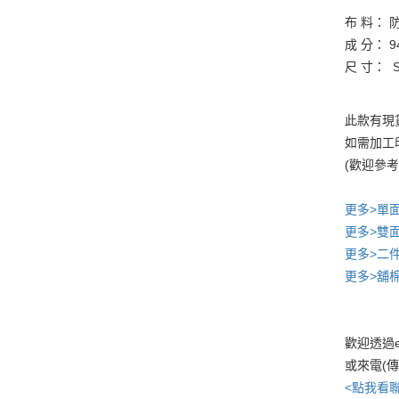
布 料： 
成 分： 
尺 寸： S/
此款有現
如需加工印
(歡迎參
更多>單
更多>雙
更多>二
更多>舖
歡迎透過e
或來電(
<點我看