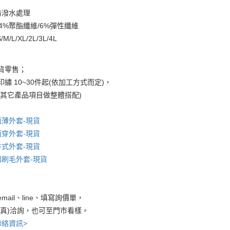
防潑水處理
94%聚酯纖維/6%彈性纖維
M/L/XL/2L/3L/4L
貨零售；
繡 10~30件起(依加工方式而定)，
考其它產品項目做整體搭配)
面薄外套-現貨
面穿外套-現貨
件式外套-現貨
棉刷毛外套-現貨
mail、line、填寫詢價單，
傳真)洽詢，也可至門市看樣。
聯絡資訊>