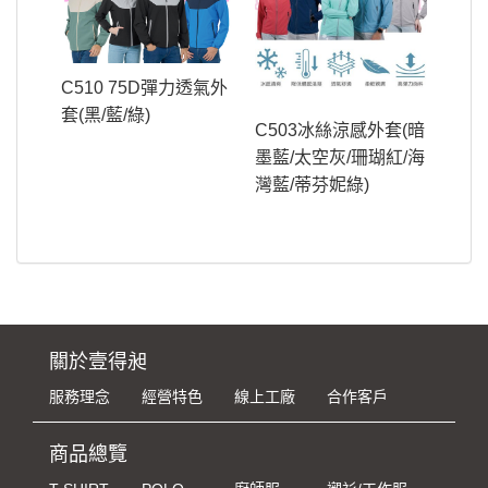
C510 75D彈力透氣外
套(黑/藍/綠)
C503冰絲涼感外套(暗
墨藍/太空灰/珊瑚紅/海
灣藍/蒂芬妮綠)
關於壹得昶
服務理念
經營特色
線上工廠
合作客戶
商品總覽