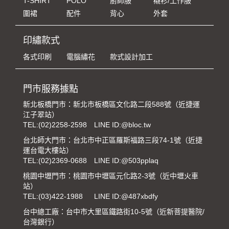
T-SHIRT
POLO
廚師服
襯衫/工作服
圍裙
配件
背心
外套
印繡款式
各式印刷
電腦繡花
款式設計加工
門市服務據點
新北板橋門市：新北市板橋區文化路二段588號（近捷運
江子翠站）
TEL:
(02)2258-2598
LINE ID:@bloc.tw
台北師大門市：台北市中正區羅斯福路三段74-1號（近捷
運台電大樓站）
TEL:
(02)2369-0688
LINE ID:@503pplaq
桃園中壢門市：桃園市中壢區元化路2-3號（近中壢火車
站）
TEL:
(03)422-1988
LINE ID:@487xbdfy
台中總工廠：台中市大里區鐵路街10-5號（近新菩提醫院/
台灣銀行）