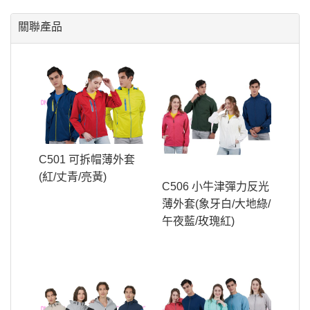
關聯產品
C501 可拆帽薄外套
(紅/丈青/亮黃)
C506 小牛津彈力反光
薄外套(象牙白/大地綠/
午夜藍/玫瑰紅)