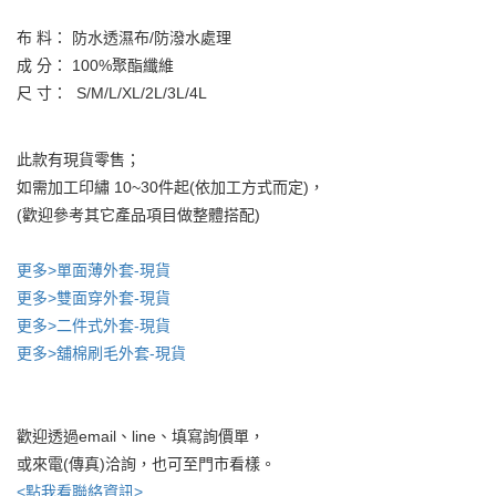
布 料： 防水透濕布/防潑水處理
成 分： 100%聚酯纖維
尺 寸： S/M/L/XL/2L/3L/4L
此款有現貨零售；
如需加工印繡 10~30件起(依加工方式而定)，
(歡迎參考其它產品項目做整體搭配)
更多>單面薄外套-現貨
更多>雙面穿外套-現貨
更多>二件式外套-現貨
更多>舖棉刷毛外套-現貨
歡迎透過email、line、填寫詢價單，
或來電(傳真)洽詢，也可至門市看樣。
<點我看聯絡資訊>