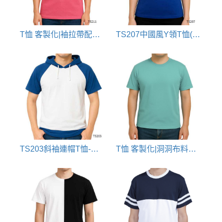
T恤 客製化|袖拉帶配色款
TS207中國風Y領T恤(漢服改良Y領)
TS203斜袖連帽T恤-訂製款(拉克蘭袖)
T恤 客製化|洞洞布料剪接