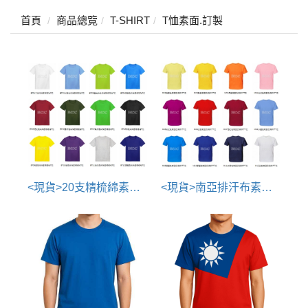
首頁
商品總覽
T-SHIRT
T恤素面.訂製
<現貨>20支精梳綿素面T恤
<現貨>南亞排汗布素面T恤