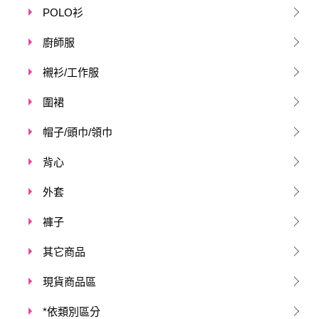
POLO衫
廚師服
襯衫/工作服
圍裙
帽子/頭巾/領巾
背心
外套
褲子
其它商品
現貨商品區
*依類別區分