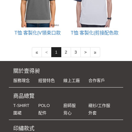
T恤 客製化|V領束口款
T恤 客製化|剪接配色款
≤
<
1
2
3
>
≥
關於壹得昶
服務理念
經營特色
線上工廠
合作客戶
商品總覽
T-SHIRT
POLO
廚師服
襯衫/工作服
圍裙
配件
背心
外套
印繡款式