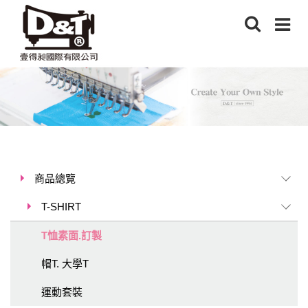
商品總覽
T-SHIRT
T恤素面.訂製
帽T. 大學T
運動套裝