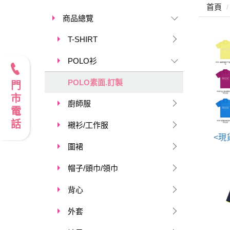
首頁
商品總覽
T-SHIRT
POLO衫
POLO素面.訂製
門市電話
廚師服
襯衫/工作服
圍裙
帽子/頭巾/領巾
背心
外套