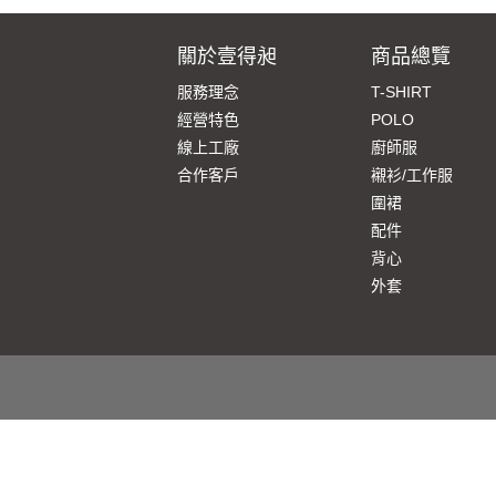
關於壹得昶
商品總覽
服務理念
T-SHIRT
經營特色
POLO
線上工廠
廚師服
合作客戶
襯衫/工作服
圍裙
配件
背心
外套