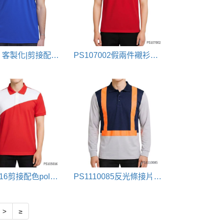
POLO衫 客製化|剪接配色款
PS107002假兩件襯衫領polo衫
PS105016剪接配色polo衫
PS1110085反光條接片polo衫
>
≥