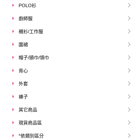
POLO衫
廚師服
襯衫/工作服
圍裙
帽子/頭巾/領巾
背心
外套
褲子
其它商品
現貨商品區
*依類別區分