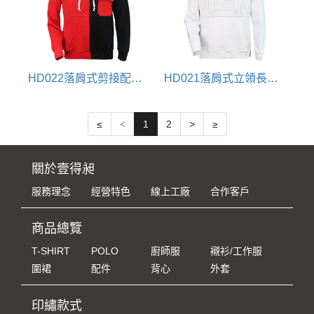
HD022落肩式剪接配色長袖連帽T恤
HD021落肩式立領長袖連帽T恤
≤
<
1
2
>
≥
關於壹得昶
服務理念
經營特色
線上工廠
合作客戶
商品總覽
T-SHIRT
POLO
廚師服
襯衫/工作服
圍裙
配件
背心
外套
印繡款式