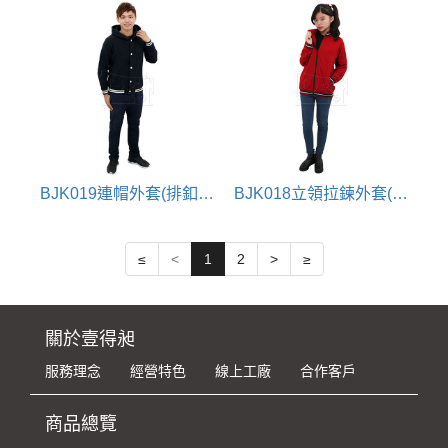
BJK019連帽外套(排釦雙層帽)
BJK018立領拉鍊外套(立領羅紋)
≤
<
1
2
>
≥
關於壹得昶
服務理念
經營特色
線上工廠
合作客戶
商品總覽