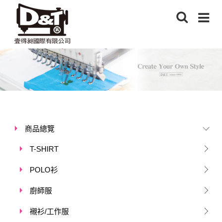
商品總覽
T-SHIRT
POLO衫
廚師服
襯衫/工作服