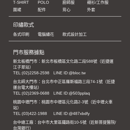
T-SHIRT
POLO
廚師服
襯衫/工作服
圍裙
配件
背心
外套
印繡款式
各式印刷
電腦繡花
款式設計加工
門市服務據點
新北板橋門市：新北市板橋區文化路二段588號（近捷運
江子翠站）
TEL:
(02)2258-2598
LINE ID:@bloc.tw
台北師大門市：台北市中正區羅斯福路三段74-1號（近捷
運台電大樓站）
TEL:
(02)2369-0688
LINE ID:@503pplaq
桃園中壢門市：桃園市中壢區元化路2-3號（近中壢火車
站）
TEL:
(03)422-1988
LINE ID:@487xbdfy
台中總工廠：台中市大里區鐵路街10-5號（近新菩提醫院/
台灣銀行）