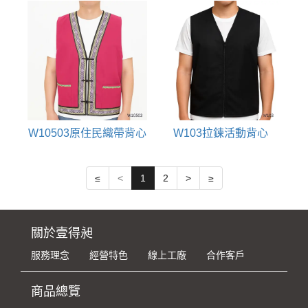
W10503原住民織帶背心
W103拉鍊活動背心
≤
<
1
2
>
≥
關於壹得昶
服務理念
經營特色
線上工廠
合作客戶
商品總覽