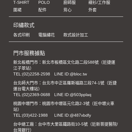
T-SHIRT
POLO
廚師服
襯衫/工作服
圍裙
配件
背心
外套
印繡款式
各式印刷
電腦繡花
款式設計加工
門市服務據點
新北板橋門市：新北市板橋區文化路二段588號（近捷運
江子翠站）
TEL:
(02)2258-2598
LINE ID:@bloc.tw
台北師大門市：台北市中正區羅斯福路三段74-1號（近捷
運台電大樓站）
TEL:
(02)2369-0688
LINE ID:@503pplaq
桃園中壢門市：桃園市中壢區元化路2-3號（近中壢火車
站）
TEL:
(03)422-1988
LINE ID:@487xbdfy
台中總工廠：台中市大里區鐵路街10-5號（近新菩提醫院/
台灣銀行）