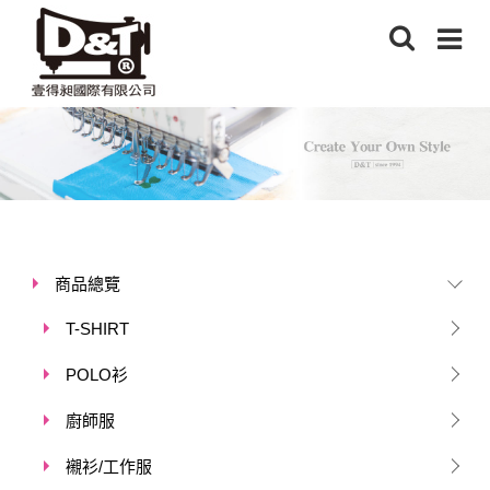
商品總覽
T-SHIRT
POLO衫
廚師服
襯衫/工作服