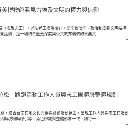
6奇美博物館看見古埃及文明的權力與信仰
明特展《埃及之王》，以法老王權為核心，從宗教信仰、政治制度到文明結構
並延續，是一場結合歷史深度與公共教育價值的重要文...
程馬拉松｜路跑活動工作人員與志工團體服整體規劃
 為主題，結合台南在地文化元素與路跑活動氛圍，呈現工作人員與志工在活
活動現場動線引導、角色辨識與整體形象一致，讓每一...