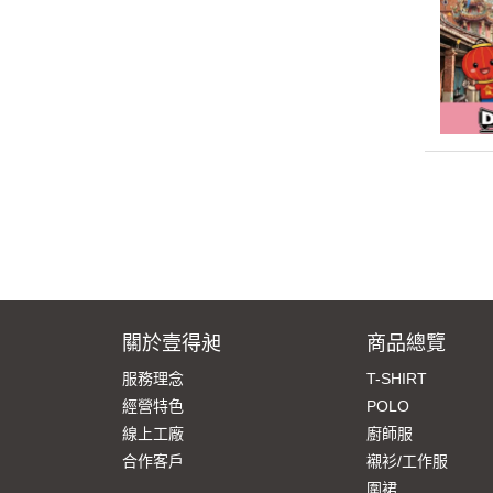
關於壹得昶
商品總覽
服務理念
T-SHIRT
經營特色
POLO
線上工廠
廚師服
合作客戶
襯衫/工作服
圍裙