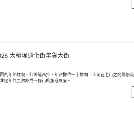
26 大稻埕迪化街年貨大街
鬧的年節樣貌。紅燈籠高掛、年貨攤位一字排開，人潮在老街之間緩慢流
過年氣氛濃縮成一條街的旅遊風景。...