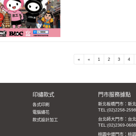
«
«
1
2
3
4
印繡款式
門市服務據點
新北板橋門市：新北
各式印刷
TEL:
(02)2258-2598
電腦繡花
台北師大門市：台北
款式設計加工
TEL:
(02)2369-0688
桃園中壢門市：桃園