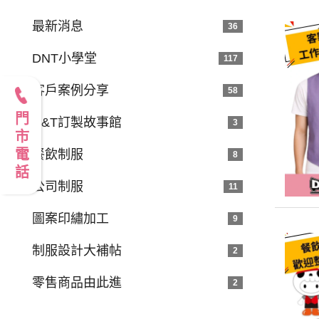
最新消息
36
DNT小學堂
117
客戶案例分享
58
門市電話
D&T訂製故事館
3
餐飲制服
8
公司制服
11
圖案印繡加工
9
制服設計大補帖
2
零售商品由此進
2