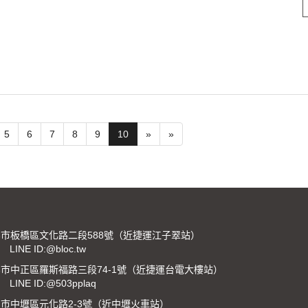
5
6
7
8
9
10
»
»
市板橋區文化路二段588號（近捷運江子翠站）
LINE ID:@bloc.tw
市中正區羅斯福路三段74-1號（近捷運台電大樓站）
LINE ID:@503pplaq
市中壢區元化路2-3號（近中壢火車站）