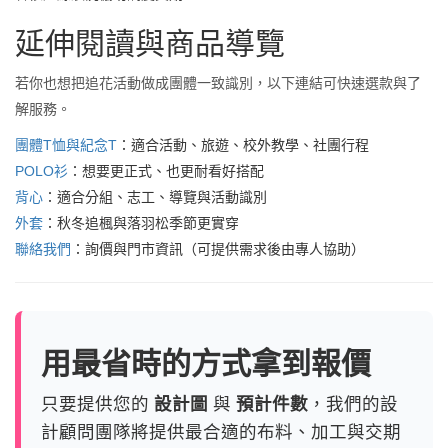
延伸閱讀與商品導覽
若你也想把追花活動做成團體一致識別，以下連結可快速選款與了
解服務。
團體T恤與紀念T
：適合活動、旅遊、校外教學、社團行程
POLO衫
：想要更正式、也更耐看好搭配
背心
：適合分組、志工、導覽與活動識別
外套
：秋冬追楓與落羽松季節更實穿
聯絡我們
：詢價與門市資訊（可提供需求後由專人協助）
用最省時的方式拿到報價
只要提供您的
設計圖
與
預計件數
，我們的設
計顧問團隊將提供最合適的布料、加工與交期