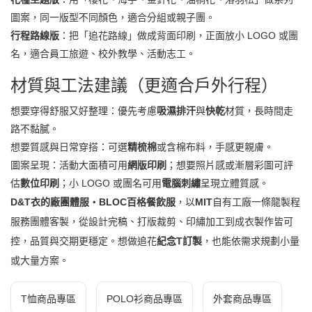
圖案，同一版型不同顏色，適合分組或親子團。
行程路線版
：把「追花路線」做成背面印刷，正面放小 LOGO 或團
名，適合員工旅遊、校外教學、活動志工。
材質與工法建議（更適合戶外行程）
想要穿得舒服又好整理：優先考慮
吸濕排汗
與
快乾
材質，長時間走
路不黏膩。
想要質感與日常穿搭：可選
精梳棉
或含棉布料，手感更親膚。
圖案呈現：活動大面積可用
網版印刷
；想要照片感或漸層彩圖可評
估
數位印刷
；小 LOGO 或團名可用
電腦刺繡
呈現立體質感。
D&T衣的廠團體服・BLOC百格餐飲服
，以
MIT
自有工廠一條龍製程
服務團體客製，從設計完稿、打版裁剪、印繡加工到成衣製作皆可
控，品質與交期更穩定。想做追花
紀念T訂製
，也能依需求規劃小量
或大量方案。
T恤商品專區
POLO衫商品專區
外套商品專區