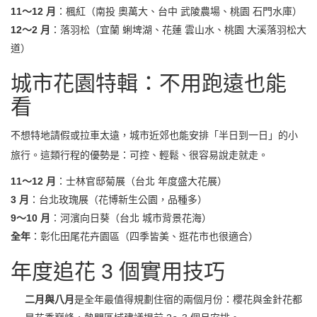
11～12 月
：楓紅（南投 奧萬大、台中 武陵農場、桃園 石門水庫）
12～2 月
：落羽松（宜蘭 蜊埤湖、花蓮 雲山水、桃園 大溪落羽松大
道）
城市花園特輯：不用跑遠也能
看
不想特地請假或拉車太遠，城市近郊也能安排「半日到一日」的小
旅行。這類行程的優勢是：可控、輕鬆、很容易說走就走。
11～12 月
：士林官邸菊展（台北 年度盛大花展）
3 月
：台北玫瑰展（花博新生公園，品種多）
9～10 月
：河濱向日葵（台北 城市背景花海）
全年
：彰化田尾花卉園區（四季皆美、逛花市也很適合）
年度追花 3 個實用技巧
二月與八月
是全年最值得規劃住宿的兩個月份：櫻花與金針花都