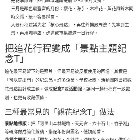
是花季巔峰，熱門區域建議提前 2～3 個月安排。
三月
是顏色最豐富的月份：櫻花、海芋、木棉花、黃花風鈴木同
時交錯，最不容易踩雷。
大景行程建議先定「核心景點」，再往外擴散周邊：先拿到主
景，再用咖啡店、步道或市集補滿一日行程。
把追花行程變成「景點主題紀
念T」
追花最容易留下的是照片，但最容易被反覆使用的回憶，其實是
「可以穿出門」的紀念品。許多企業、學校社團、活動團隊會把觀
花景點設計成主題，做成
紀念T
或
活動服
，讓同一趟行程有一致識
別，也更有收藏價值。
三種最常見的「觀花紀念T」做法
景點地標版
：把「阿里山森林鐵路、天元宮、六十石山、竹子湖」
等輪廓做成簡化線稿，搭配年份與團名，低調耐看。
花種主題版
：用「櫻花、海芋、金針花、油桐花、落羽松」做系列