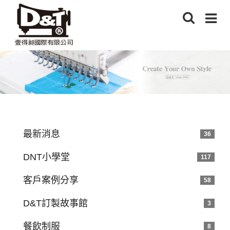
最新消息
36
DNT小學堂
117
客戶案例分享
58
D&T訂製故事館
3
餐飲制服
8