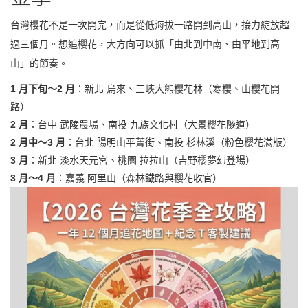
台灣櫻花不是一次開完，而是從低海拔一路開到高山，接力綻放超
過三個月。想追櫻花，大方向可以抓「由北到中南、由平地到高
山」的節奏。
1 月下旬～2 月
：新北 烏來、三峽大熊櫻花林（寒櫻、山櫻花開
路）
2 月
：台中 武陵農場、南投 九族文化村（大景櫻花隧道）
2 月中～3 月
：台北 陽明山平菁街、南投 杉林溪（粉色櫻花滿版）
3 月
：新北 淡水天元宮、桃園 拉拉山（吉野櫻夢幻登場）
3 月～4 月
：嘉義 阿里山（森林鐵路與櫻花收官）