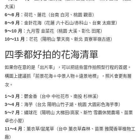
大溪）
6～8 月
：荷花、蓮花（台南 白河、桃園 觀音）
8～9 月
：金針花海（花蓮 六十石山/赤科山、台東 太麻里）
9～10 月
：九月雪 韭菜花（桃園 大溪、彰化 田尾）
10～11 月
：芒花（陽明山 擎天崗、新北 貢寮草嶺古道）
四季都好拍的花海清單
如果你在意的是「出片率」，可以把這些當作拍照型行程的首選。
構圖上建議抓「前景花海＋中景人物＋遠景地標」，照片會更有層
次。
1～3 月
：鬱金香（台中 中社花市、南投 杉林溪）
3～4 月
：海芋（台北 陽明山竹子湖、桃園 大園彩色海芋季）
5～7 月
：繡球花（陽明山 大梯田/高家、新竹 雪霸休閒農場、苗栗
卓也小屋）
11～4 月
：薰衣草/鼠尾草（台中 薰衣草森林、苗栗 雅聞香草植物工
廠）