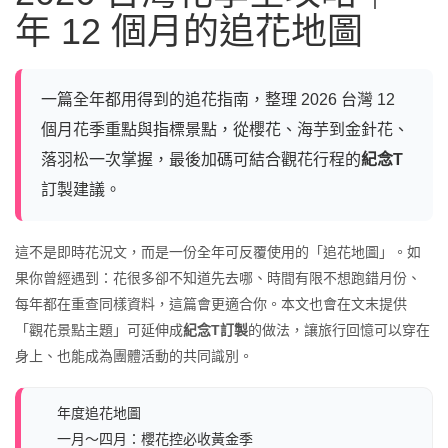
年 12 個月的追花地圖
一篇全年都用得到的追花指南，整理 2026 台灣 12
個月花季重點與指標景點，從櫻花、海芋到金針花、
落羽松一次掌握，最後加碼可結合觀花行程的
紀念T
訂製建議。
這不是即時花況文，而是一份全年可反覆使用的「追花地圖」。如
果你曾經遇到：花很多卻不知道先去哪、時間有限不想跑錯月份、
每年都在重查同樣資料，這篇會更適合你。本文也會在文末提供
「觀花景點主題」可延伸成
紀念T訂製
的做法，讓旅行回憶可以穿在
身上、也能成為團體活動的共同識別。
年度追花地圖
一月～四月：櫻花控必收黃金季