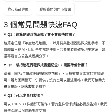
背心商品專區
聯絡我們與門市資訊
3 個常見問題快速FAQ
Q1：這篇是即時花況嗎？會不會很快過期？
這篇定位是「年度追花地圖」，以月份與指標景點做規劃參考，不
依賴每日花況，因此全年都能使用。若要出發前確認現場狀況，建
議再看官方公告或近期分享。
Q2：想把追花行程做成團體紀念T，需要準備什麼？
準備「團名/年份/想放的景點或花種」、大概數量與希望的衣款即
可。若有圖案檔可一併提供；沒有也可以描述風格，我們可協助完
稿與排版，讓
客製化
更省力。
Q3：可以少量訂製嗎？
可以，10～30 件起即可製作。若有急件需求請務必提前告知，我們
會依產線狀況協助調度交期。