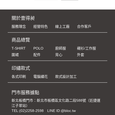
關於壹得昶
服務理念
經營特色
線上工廠
合作客戶
商品總覽
T-SHIRT
POLO
廚師服
襯衫/工作服
圍裙
配件
背心
外套
印繡款式
各式印刷
電腦繡花
款式設計加工
門市服務據點
新北板橋門市：新北市板橋區文化路二段588號（近捷運
江子翠站）
TEL:
(02)2258-2598
LINE ID:@bloc.tw