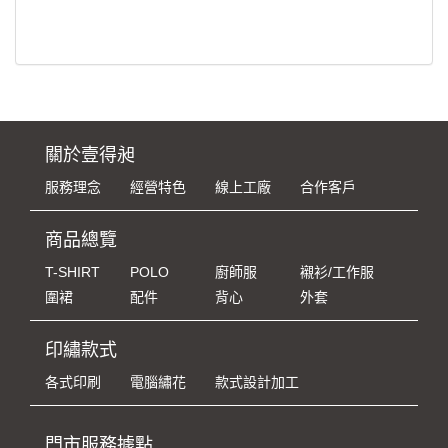
關於壹得昶
服務理念
經營特色
線上工廠
合作客戶
商品總覽
T-SHIRT
POLO
廚師服
襯衫/工作服
圍裙
配件
背心
外套
印繡款式
各式印刷
電腦繡花
款式設計加工
門市服務據點