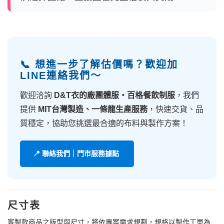
📞 想進一步了解估價嗎？歡迎加
LINE連絡我們～
歡迎洽詢
D&T衣的廠團體服・百格餐飲制服
，我們
提供
MIT台灣製造、一條龍生產服務
，快速交貨、品
質穩定，協助您挑選最合適的布料與製作方案！
📍 聯絡我們｜門市服務據點
尺寸表
客製款商品之版型與尺寸，將依專案需求規劃，規格以製作工單為