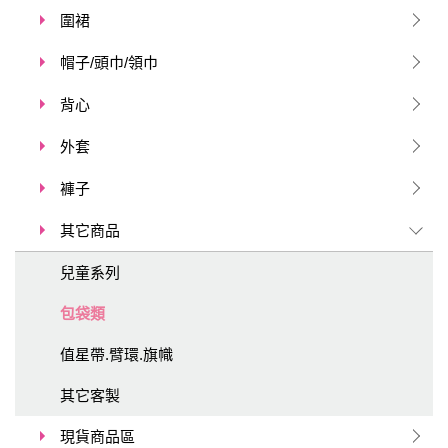
圍裙
帽子/頭巾/領巾
背心
外套
褲子
其它商品
兒童系列
包袋類
值星帶.臂環.旗幟
其它客製
現貨商品區