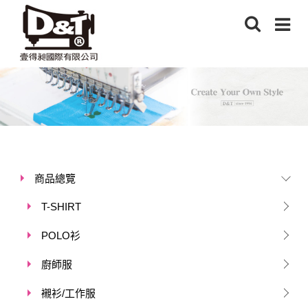
商品總覽
T-SHIRT
POLO衫
廚師服
襯衫/工作服