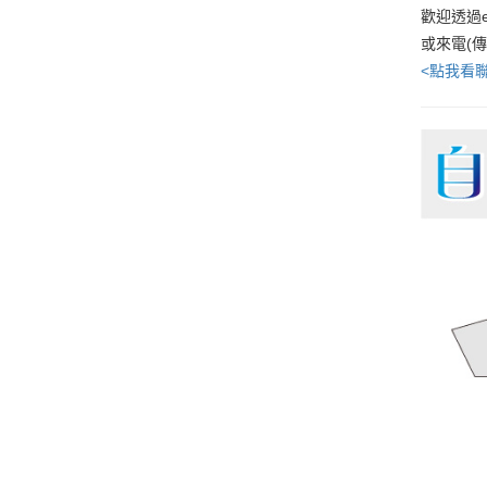
歡迎透過e
或來電(
<點我看