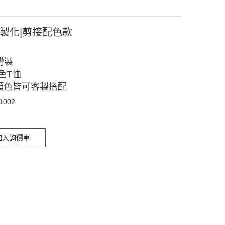
客製化|剪接配色款
灣製
色T恤
顏色皆可客製搭配
11002
加入詢價車