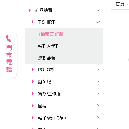
首頁
商品總覽
T-SHIRT
T恤素面.訂製
帽T. 大學T
門市電話
運動套裝
POLO衫
廚師服
襯衫/工作服
圍裙
帽子/頭巾/領巾