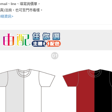
mail、line、填寫詢價單，
傳真)洽詢，也可至門市看樣。
聯絡資訊>