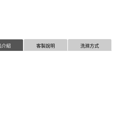
品介紹
客製說明
洗滌方式