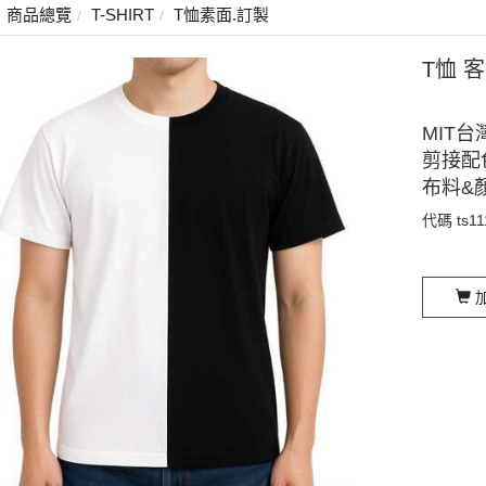
商品總覽
T-SHIRT
T恤素面.訂製
T恤 
MIT台
剪接配
布料&
代碼
ts1