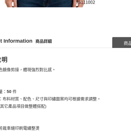
t Information
商品詳細
商
說明
色鏡像剪接，體現強烈對比感。
量：
50
件
：布料材質、配色、尺寸與印繡圖案均可根據需求調整。
考其它產品項目做整體搭配)
剪裁車縫印刷電繡整燙