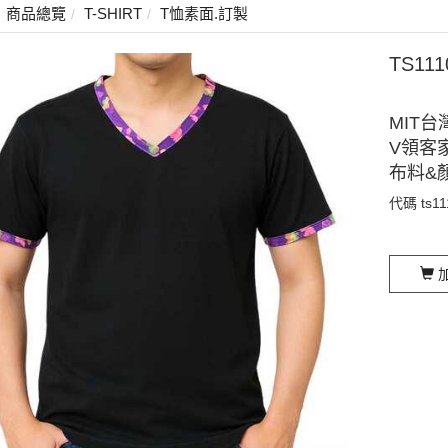
商品總覽
T-SHIRT
T恤素面.訂製
TS11
MIT台
V領客
布料&
代碼
ts1