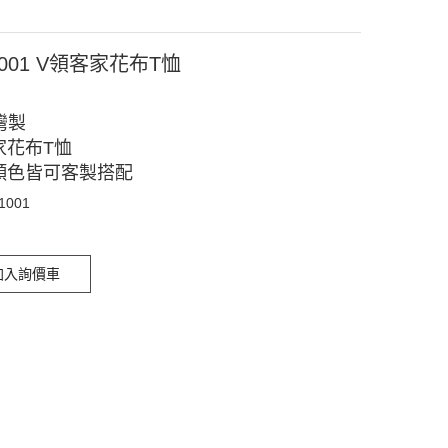
1001 V領客家花布T恤
灣製
家花布T恤
顏色皆可客製搭配
11001
加入詢價車