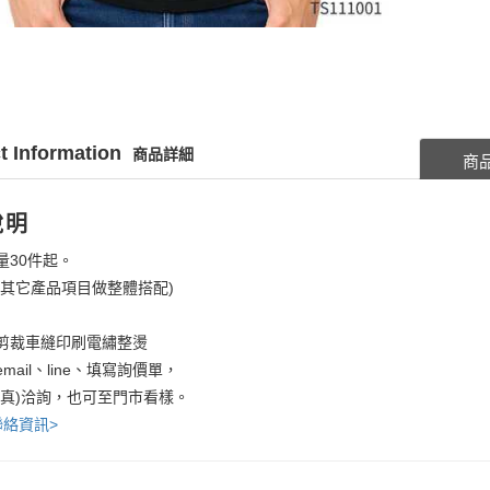
t Information
商品詳細
商
說明
量30件起。
考其它產品項目做整體搭配)
剪裁車縫印刷電繡整燙
mail、line、填寫詢價單，
傳真)洽詢，也可至門市看樣。
聯絡資訊>