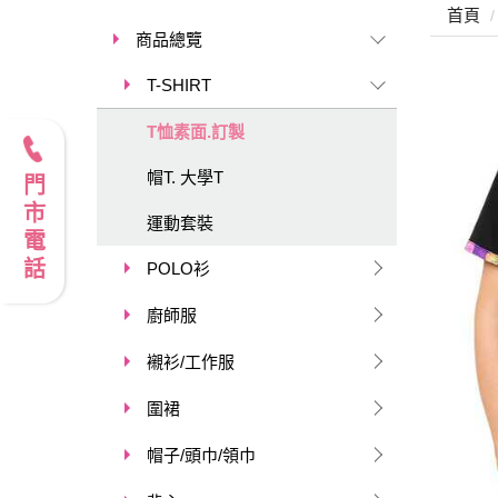
首頁
商品總覽
T-SHIRT
T恤素面.訂製
帽T. 大學T
門市電話
運動套裝
POLO衫
廚師服
襯衫/工作服
圍裙
帽子/頭巾/領巾