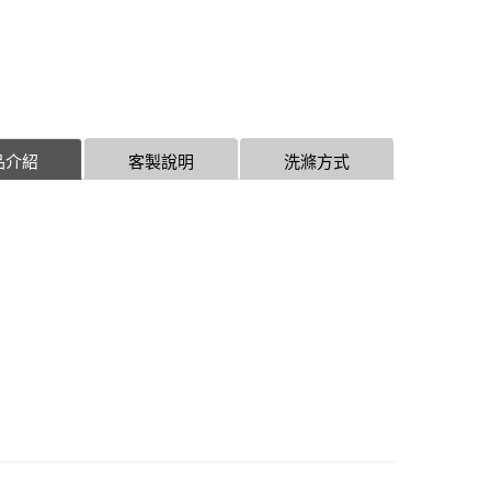
品介紹
客製說明
洗滌方式