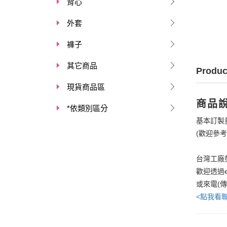
背心
外套
褲子
其它商品
Produc
現貨商品區
商品
*依類別區分
基本訂製
(歡迎參
台灣工廠
歡迎透過e
或來電(
<點我看