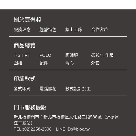
關於壹得昶
服務理念
經營特色
線上工廠
合作客戶
商品總覽
T-SHIRT
POLO
廚師服
襯衫/工作服
圍裙
配件
背心
外套
印繡款式
各式印刷
電腦繡花
款式設計加工
門市服務據點
新北板橋門市：新北市板橋區文化路二段588號（近捷運
江子翠站）
TEL:
(02)2258-2598
LINE ID:@bloc.tw