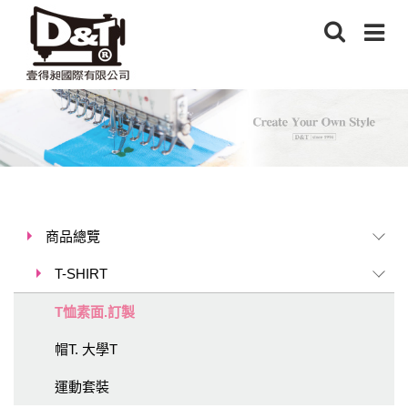
商品總覽
T-SHIRT
T恤素面.訂製
帽T. 大學T
運動套裝