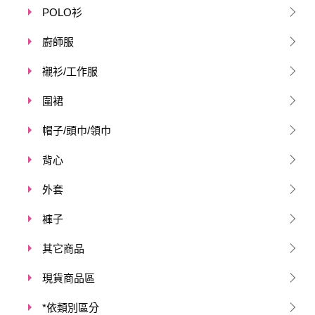
POLO衫
廚師服
襯衫/工作服
圍裙
帽子/頭巾/領巾
背心
外套
褲子
其它商品
現貨商品區
*依類別區分